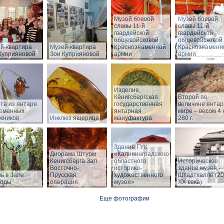
Музей боевой
Музей боевой
славы 11-й
славы 11-й
гвардейской
гвардейской
общевойсковой
общевойсковой
й-квартира
Музей-квартира
Краснознаменной
Краснознаменн
Куприяновой
Зои Куприяновой
армии
армии
Изделие,
Кёнигсбергская
Второй по
та из янтаря
государственная
величине янтар
еменных
янтарная
мире – весом 4 к
жников
Инклюз ящерица
мануфактура
280 г.
Здание ГУК
Диорама Штурм
«Калининградского
Кенигсберга.Зал
областного
Историческое
Восточно-
историко-
здание музея -
ь в Зале
Прусская
художественного
Штадтхалле (20
роды
операция.
музея»
XX века)
Еще фотографии