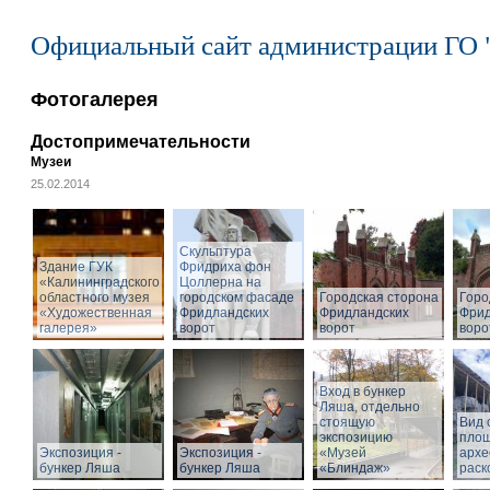
Официальный сайт администрации ГО 
Фотогалерея
Достопримечательности
Музеи
25.02.2014
Cкульптура
Здание ГУК
Фридриха фон
«Калининградского
Цоллерна на
областного музея
городском фасаде
Городская сторона
Горо
«Художественная
Фридландских
Фридландских
Фрид
галерея»
ворот
ворот
воро
Вход в бункер
Ляша, отдельно
стоящую
Вид 
экспозицию
пло
Экспозиция -
Экспозиция -
«Музей
архе
бункер Ляша
бункер Ляша
«Блиндаж»
раск