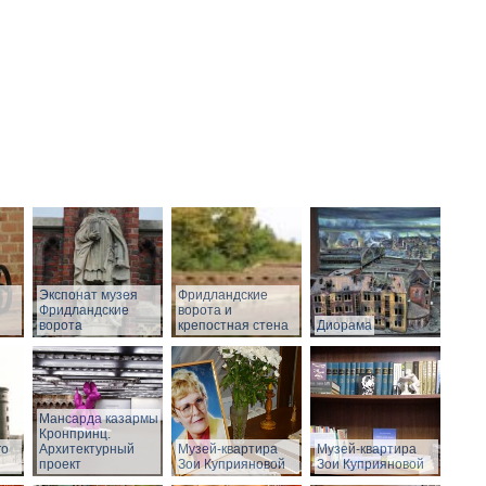
Экспонат музея
Фридландские
Фридландские
ворота и
ворота
крепостная стена
Диорама
Мансарда казармы
Кронпринц.
го
Архитектурный
Музей-квартира
Музей-квартира
проект
Зои Куприяновой
Зои Куприяновой