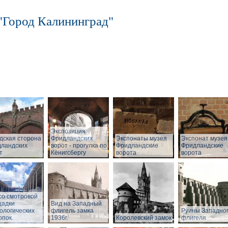
"Город Калининград"
Экспозиция
дская сторона
Фридландских
Экспонаты музея
Экспонат музея
ландских
ворот - прогулка по
Фридландские
Фридландские
т
Кёнигсбергу
ворота
ворота
со смотровой
щадки
Вид на Западный
ологических
флигель замка
Руины Западно
опок.
1936г.
Королевский замок
флигеля