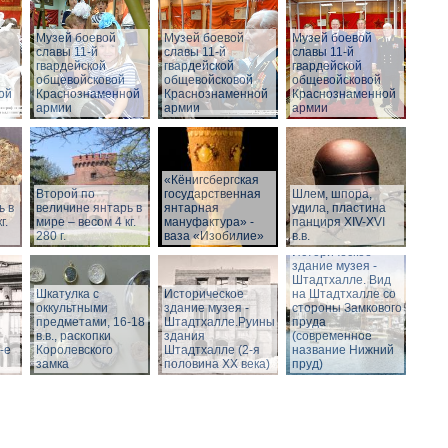
Музей боевой
Музей боевой
Музей боевой
славы 11-й
славы 11-й
славы 11-й
гвардейской
гвардейской
гвардейской
общевойсковой
общевойсковой
общевойсковой
ой
Краснознаменной
Краснознаменной
Краснознаменной
армии
армии
армии
«Кёнигсбергская
Второй по
государственная
Шлем, шпора,
ь в
величине янтарь в
янтарная
удила, пластина
г.
мире – весом 4 кг.
мануфактура» -
панциря XIV-XVI
280 г.
ваза «Изобилие»
в.в.
Историческое
здание музея -
Штадтхалле. Вид
Шкатулка с
Историческое
на Штадтхалле со
оккультными
здание музея -
стороны Замкового
предметами, 16-18
Штадтхалле.Руины
пруда
в.в., раскопки
здания
(современное
-е
Королевского
Штадтхалле (2-я
название Нижний
замка
половина ХХ века)
пруд)