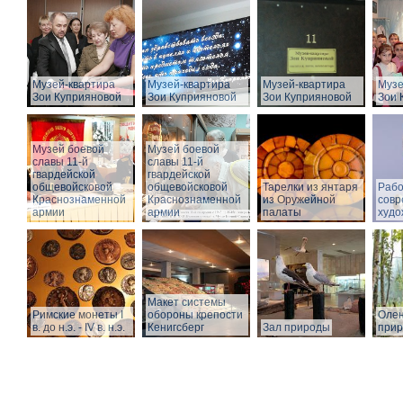
Музей-квартира
Музей-квартира
Музей-квартира
Музе
Зои Куприяновой
Зои Куприяновой
Зои Куприяновой
Зои 
Музей боевой
Музей боевой
славы 11-й
славы 11-й
гвардейской
гвардейской
общевойсковой
общевойсковой
Тарелки из янтаря
Рабо
Краснознаменной
Краснознаменной
из Оружейной
совр
армии
армии
палаты
худо
Макет системы
Римские монеты I
обороны крепости
Олен
в. до н.э. - IV в. н.э.
Кенигсберг
Зал природы
при