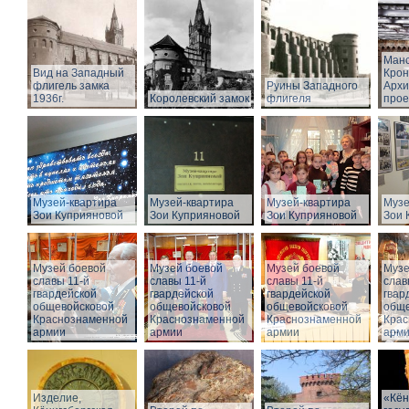
Манс
Вид на Западный
Крон
флигель замка
Руины Западного
Архи
1936г.
Королевский замок
флигеля
прое
Музей-квартира
Музей-квартира
Музей-квартира
Музе
Зои Куприяновой
Зои Куприяновой
Зои Куприяновой
Зои 
Музей боевой
Музей боевой
Музей боевой
Музе
славы 11-й
славы 11-й
славы 11-й
слав
гвардейской
гвардейской
гвардейской
гвар
общевойсковой
общевойсковой
общевойсковой
обще
Краснознаменной
Краснознаменной
Краснознаменной
Крас
армии
армии
армии
арм
Изделие,
«Кён