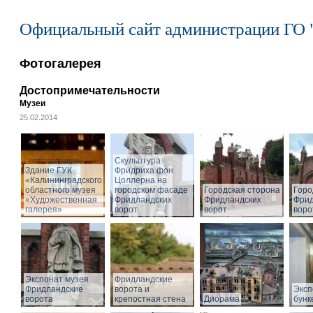
Официальный сайт администрации ГО 
Фотогалерея
Достопримечательности
Музеи
25.02.2014
Cкульптура
Здание ГУК
Фридриха фон
«Калининградского
Цоллерна на
областного музея
городском фасаде
Городская сторона
Горо
«Художественная
Фридландских
Фридландских
Фрид
галерея»
ворот
ворот
воро
Экспонат музея
Фридландские
Фридландские
ворота и
Эксп
ворота
крепостная стена
Диорама
бунк