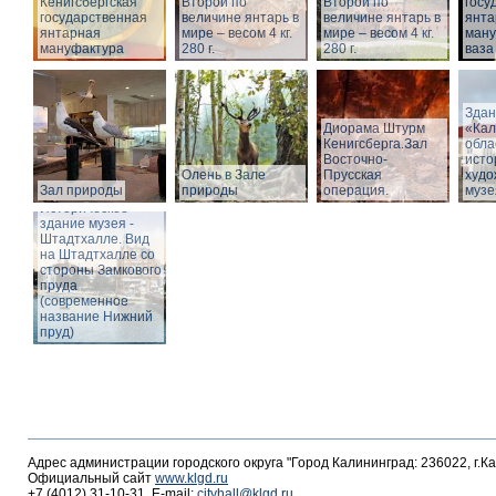
Кёнигсбергская
Второй по
Второй по
госу
государственная
величине янтарь в
величине янтарь в
янта
янтарная
мире – весом 4 кг.
мире – весом 4 кг.
ману
мануфактура
280 г.
280 г.
ваза
Здан
Диорама Штурм
«Кал
Кенигсберга.Зал
обла
Восточно-
исто
Олень в Зале
Прусская
худо
Зал природы
природы
операция.
музе
Историческое
здание музея -
Штадтхалле. Вид
на Штадтхалле со
стороны Замкового
пруда
(современное
название Нижний
пруд)
Адрес администрации городского округа "Город Калининград: 236022, г.К
Официальный сайт
www.klgd.ru
+7 (4012) 31-10-31, E-mail:
cityhall@klgd.ru