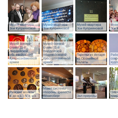
Музей-квартира
Музей-квартира
Музей-квартира
Музе
Зои Куприяновой
Зои Куприяновой
Зои Куприяновой
Зои 
Музей боевой
Музей боевой
славы 11-й
славы 11-й
гвардейской
гвардейской
общевойсковой
общевойсковой
Тарелки из янтаря
Рабо
Краснознаменной
Краснознаменной
из Оружейной
совр
армии
армии
палаты
худо
Макет системы
Римские монеты I
обороны крепости
Олен
в. до н.э. - IV в. н.э.
Кенигсберг
Зал природы
при