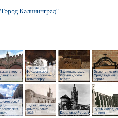
"Город Калининград"
Экспозиция
дская сторона
Фридландских
Экспонаты музея
Экспонат музея
ландских
ворот - прогулка по
Фридландские
Фридландские
т
Кёнигсбергу
ворота
ворота
со смотровой
щадки
Вид на Западный
ологических
флигель замка
Руины Западно
опок.
1936г.
Королевский замок
флигеля