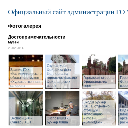
Официальный сайт администрации ГО 
Фотогалерея
Достопримечательности
Музеи
25.02.2014
Cкульптура
Здание ГУК
Фридриха фон
«Калининградского
Цоллерна на
областного музея
городском фасаде
Городская сторона
Горо
«Художественная
Фридландских
Фридландских
Фрид
галерея»
ворот
ворот
воро
Вход в бункер
Ляша, отдельно
стоящую
Вид 
экспозицию
пло
Экспозиция -
Экспозиция -
«Музей
архе
бункер Ляша
бункер Ляша
«Блиндаж»
раск