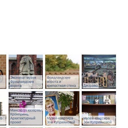
Экспонат музея
Фридландские
Фридландские
ворота и
ворота
крепостная стена
Диорама
Мансарда казармы
Кронпринц.
го
Архитектурный
Музей-квартира
Музей-квартира
проект
Зои Куприяновой
Зои Куприяновой