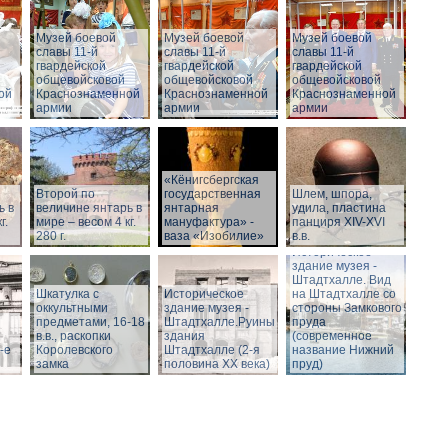
Музей боевой
Музей боевой
Музей боевой
славы 11-й
славы 11-й
славы 11-й
гвардейской
гвардейской
гвардейской
общевойсковой
общевойсковой
общевойсковой
ой
Краснознаменной
Краснознаменной
Краснознаменной
армии
армии
армии
«Кёнигсбергская
Второй по
государственная
Шлем, шпора,
ь в
величине янтарь в
янтарная
удила, пластина
г.
мире – весом 4 кг.
мануфактура» -
панциря XIV-XVI
280 г.
ваза «Изобилие»
в.в.
Историческое
здание музея -
Штадтхалле. Вид
Шкатулка с
Историческое
на Штадтхалле со
оккультными
здание музея -
стороны Замкового
предметами, 16-18
Штадтхалле.Руины
пруда
в.в., раскопки
здания
(современное
-е
Королевского
Штадтхалле (2-я
название Нижний
замка
половина ХХ века)
пруд)