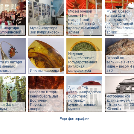
Музей боевой
Музей боевой
славы 11-й
славы 11-й
гвардейской
гвардейской
общевойсковой
общевойсковой
й-квартира
Музей-квартира
Краснознаменной
Краснознаменн
Куприяновой
Зои Куприяновой
армии
армии
Изделие,
Кёнигсбергская
Второй по
та из янтаря
государственная
величине янтар
еменных
янтарная
мире – весом 4 к
жников
Инклюз ящерица
мануфактура
280 г.
Здание ГУК
Диорама Штурм
«Калининградского
Кенигсберга.Зал
областного
Историческое
Восточно-
историко-
здание музея -
ь в Зале
Прусская
художественного
Штадтхалле (20
роды
операция.
музея»
XX века)
Еще фотографии