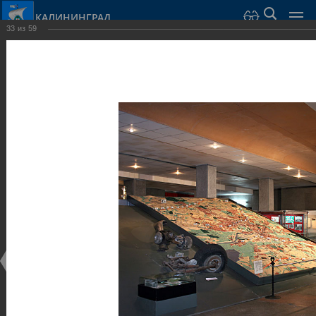
КАЛИНИНГРАД
33
из
59
Город Калининград
›
Город
›
Фотогалерея
›
Музеи
Фотогалерея
Достопримечательности
Музеи
25.02.2014