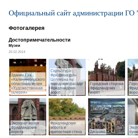
Официальный сайт администрации ГО 
Фотогалерея
Достопримечательности
Музеи
25.02.2014
Cкульптура
Здание ГУК
Фридриха фон
«Калининградского
Цоллерна на
областного музея
городском фасаде
Городская сторона
Горо
«Художественная
Фридландских
Фридландских
Фрид
галерея»
ворот
ворот
воро
Экспонат музея
Фридландские
Фридландские
ворота и
Эксп
ворота
крепостная стена
Диорама
бунк