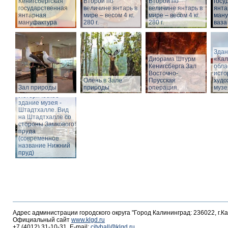
Кёнигсбергская
Второй по
Второй по
госу
государственная
величине янтарь в
величине янтарь в
янта
янтарная
мире – весом 4 кг.
мире – весом 4 кг.
ману
мануфактура
280 г.
280 г.
ваза
Здан
Диорама Штурм
«Кал
Кенигсберга.Зал
обла
Восточно-
исто
Олень в Зале
Прусская
худо
Зал природы
природы
операция.
музе
Историческое
здание музея -
Штадтхалле. Вид
на Штадтхалле со
стороны Замкового
пруда
(современное
название Нижний
пруд)
Адрес администрации городского округа "Город Калининград: 236022, г.К
Официальный сайт
www.klgd.ru
+7 (4012) 31-10-31, E-mail:
cityhall@klgd.ru