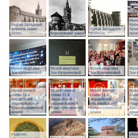
Манс
Вид на Западный
Крон
флигель замка
Руины Западного
Архи
1936г.
Королевский замок
флигеля
прое
Музей-квартира
Музей-квартира
Музей-квартира
Музе
Зои Куприяновой
Зои Куприяновой
Зои Куприяновой
Зои 
Музей боевой
Музей боевой
Музей боевой
Музе
славы 11-й
славы 11-й
славы 11-й
слав
гвардейской
гвардейской
гвардейской
гвар
общевойсковой
общевойсковой
общевойсковой
обще
Краснознаменной
Краснознаменной
Краснознаменной
Крас
армии
армии
армии
арм
Изделие,
«Кён