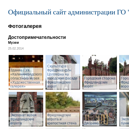
Официальный сайт администрации ГО 
Фотогалерея
Достопримечательности
Музеи
25.02.2014
Cкульптура
Здание ГУК
Фридриха фон
«Калининградского
Цоллерна на
областного музея
городском фасаде
Городская сторона
Горо
«Художественная
Фридландских
Фридландских
Фрид
галерея»
ворот
ворот
воро
Экспонат музея
Фридландские
Фридландские
ворота и
Эксп
ворота
крепостная стена
Диорама
бунк