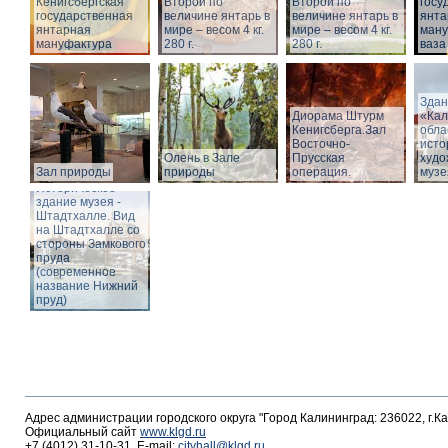
Кёнигсбергская
Второй по
Второй по
госу
государственная
величине янтарь в
величине янтарь в
янта
янтарная
мире – весом 4 кг.
мире – весом 4 кг.
ману
мануфактура
280 г.
280 г.
ваза
Здан
Диорама Штурм
«Кал
Кенигсберга.Зал
обла
Восточно-
исто
Олень в Зале
Прусская
худо
Зал природы
природы
операция.
музе
Историческое
здание музея -
Штадтхалле. Вид
на Штадтхалле со
стороны Замкового
пруда
(современное
название Нижний
пруд)
Адрес администрации городского округа "Город Калининград: 236022, г.К
Официальный сайт
www.klgd.ru
+7 (4012) 31-10-31, E-mail:
cityhall@klgd.ru