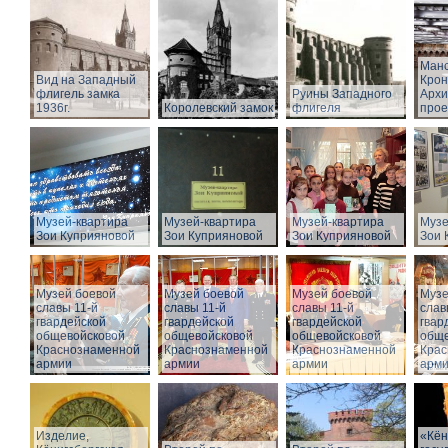
Манс
Вид на Западный
Крон
флигель замка
Руины Западного
Архи
1936г.
Королевский замок
флигеля
прое
Музей-квартира
Музей-квартира
Музей-квартира
Музе
Зои Куприяновой
Зои Куприяновой
Зои Куприяновой
Зои 
Музей боевой
Музей боевой
Музей боевой
Музе
славы 11-й
славы 11-й
славы 11-й
слав
гвардейской
гвардейской
гвардейской
гвар
общевойсковой
общевойсковой
общевойсковой
обще
Краснознаменной
Краснознаменной
Краснознаменной
Крас
армии
армии
армии
арм
Изделие,
«Кён