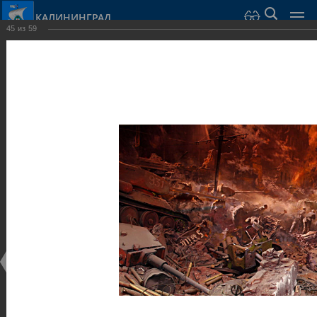
КАЛИНИНГРАД
45
из
59
Город Калининград
›
Город
›
Фотогалерея
›
Музеи
Фотогалерея
Достопримечательности
Музеи
25.02.2014