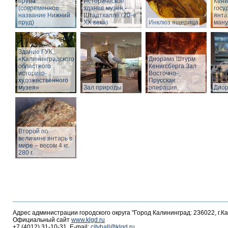
пруда
Историческое
Кёни
(современное
здание музея -
госу
название Нижний
Штадтхалле (20-е
янта
пруд)
XX века)
Инклюз ящерица
ману
Здание ГУК
«Калининградского
Диорама Штурм
областного
Кенигсберга.Зал
историко-
Восточно-
художественного
Прусская
музея»
Зал природы
операция.
Дио
Второй по
величине янтарь в
мире – весом 4 кг.
280 г.
Адрес администрации городского округа "Город Калининград: 236022, г.К
Официальный сайт
www.klgd.ru
+7 (4012) 31-10-31, E-mail:
cityhall@klgd.ru