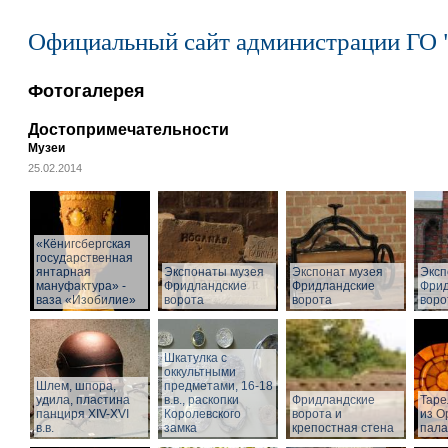
Официальный сайт администрации ГО 
Фотогалерея
Достопримечательности
Музеи
25.02.2014
«Кёнигсбергская
государственная
янтарная
Экспонаты музея
Экспонат музея
Эксп
мануфактура» -
Фридландские
Фридландские
Фрид
ваза «Изобилие»
ворота
ворота
воро
Шкатулка с
оккультными
Шлем, шпора,
предметами, 16-18
удила, пластина
в.в., раскопки
Фридландские
Таре
панциря XIV-XVI
Королевского
ворота и
из О
в.в.
замка
крепостная стена
пал