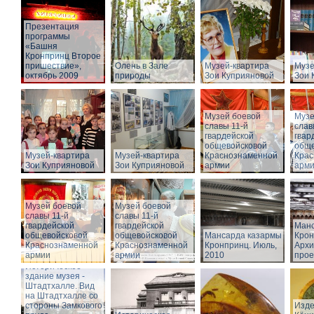
Презентация
программы
«Башня
Кронпринц Второе
пришествие»,
Олень в Зале
Музей-квартира
Музе
октябрь 2009
природы
Зои Куприяновой
Зои 
Музей боевой
Музе
славы 11-й
слав
гвардейской
гвар
общевойсковой
обще
Музей-квартира
Музей-квартира
Краснознаменной
Крас
Зои Куприяновой
Зои Куприяновой
армии
арм
Музей боевой
Музей боевой
славы 11-й
славы 11-й
гвардейской
гвардейской
Манс
общевойсковой
общевойсковой
Мансарда казармы
Крон
Краснознаменной
Краснознаменной
Кронпринц. Июль,
Архи
армии
армии
2010
прое
Историческое
здание музея -
Штадтхалле. Вид
на Штадтхалле со
стороны Замкового
Изде