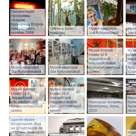
Презентация
программы
«Башня
Кронпринц Второе
пришествие»,
Олень в Зале
Музей-квартира
Музе
октябрь 2009
природы
Зои Куприяновой
Зои 
Музей боевой
Музе
славы 11-й
слав
гвардейской
гвар
общевойсковой
обще
Музей-квартира
Музей-квартира
Краснознаменной
Крас
Зои Куприяновой
Зои Куприяновой
армии
арм
Музей боевой
Музей боевой
славы 11-й
славы 11-й
гвардейской
гвардейской
Манс
общевойсковой
общевойсковой
Мансарда казармы
Крон
Краснознаменной
Краснознаменной
Кронпринц. Июль,
Архи
армии
армии
2010
прое
Историческое
здание музея -
Штадтхалле. Вид
на Штадтхалле со
стороны Замкового
Изде