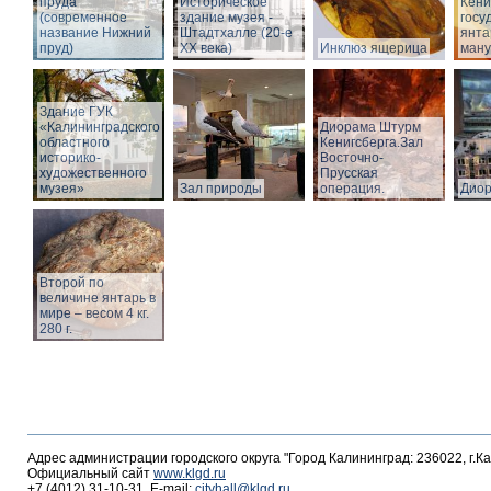
пруда
Историческое
Кёни
(современное
здание музея -
госу
название Нижний
Штадтхалле (20-е
янта
пруд)
XX века)
Инклюз ящерица
ману
Здание ГУК
«Калининградского
Диорама Штурм
областного
Кенигсберга.Зал
историко-
Восточно-
художественного
Прусская
музея»
Зал природы
операция.
Дио
Второй по
величине янтарь в
мире – весом 4 кг.
280 г.
Адрес администрации городского округа "Город Калининград: 236022, г.К
Официальный сайт
www.klgd.ru
+7 (4012) 31-10-31, E-mail:
cityhall@klgd.ru