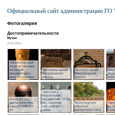
Официальный сайт администрации ГО 
Фотогалерея
Достопримечательности
Музеи
25.02.2014
«Кёнигсбергская
государственная
янтарная
Экспонаты музея
Экспонат музея
Эксп
мануфактура» -
Фридландские
Фридландские
Фрид
ваза «Изобилие»
ворота
ворота
воро
Шкатулка с
оккультными
Шлем, шпора,
предметами, 16-18
удила, пластина
в.в., раскопки
Фридландские
Таре
панциря XIV-XVI
Королевского
ворота и
из О
в.в.
замка
крепостная стена
пал