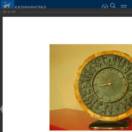
КАЛИНИНГРАД
39
из
59
Город Калининград
›
Город
›
Фотогалерея
›
Музеи
Фотогалерея
Достопримечательности
Музеи
25.02.2014