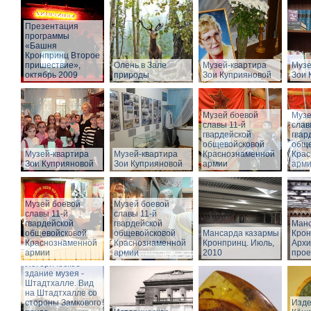
Презентация
программы
«Башня
Кронпринц Второе
пришествие»,
Олень в Зале
Музей-квартира
Музе
октябрь 2009
природы
Зои Куприяновой
Зои 
Музей боевой
Музе
славы 11-й
слав
гвардейской
гвар
общевойсковой
обще
Музей-квартира
Музей-квартира
Краснознаменной
Крас
Зои Куприяновой
Зои Куприяновой
армии
арм
Музей боевой
Музей боевой
славы 11-й
славы 11-й
гвардейской
гвардейской
Манс
общевойсковой
общевойсковой
Мансарда казармы
Крон
Краснознаменной
Краснознаменной
Кронпринц. Июль,
Архи
армии
армии
2010
прое
Историческое
здание музея -
Штадтхалле. Вид
на Штадтхалле со
стороны Замкового
Изде