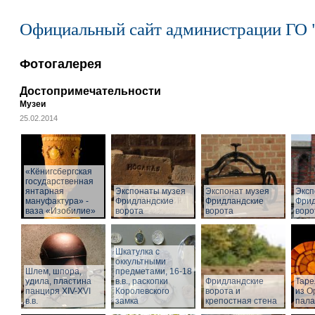
Официальный сайт администрации ГО 
Фотогалерея
Достопримечательности
Музеи
25.02.2014
«Кёнигсбергская
государственная
янтарная
Экспонаты музея
Экспонат музея
Эксп
мануфактура» -
Фридландские
Фридландские
Фрид
ваза «Изобилие»
ворота
ворота
воро
Шкатулка с
оккультными
Шлем, шпора,
предметами, 16-18
удила, пластина
в.в., раскопки
Фридландские
Таре
панциря XIV-XVI
Королевского
ворота и
из О
в.в.
замка
крепостная стена
пал