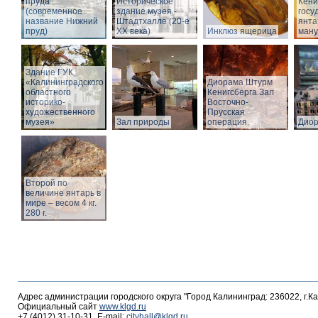
пруда
Историческое
Кёни
(современное
здание музея -
госу
название Нижний
Штадтхалле (20-е
янта
пруд)
XX века)
Инклюз ящерица
ману
Здание ГУК
«Калининградского
Диорама Штурм
областного
Кенигсберга.Зал
историко-
Восточно-
художественного
Прусская
музея»
Зал природы
операция.
Дио
Второй по
величине янтарь в
мире – весом 4 кг.
280 г.
Адрес администрации городского округа "Город Калининград: 236022, г.К
Официальный сайт
www.klgd.ru
+7 (4012) 31-10-31, E-mail:
cityhall@klgd.ru