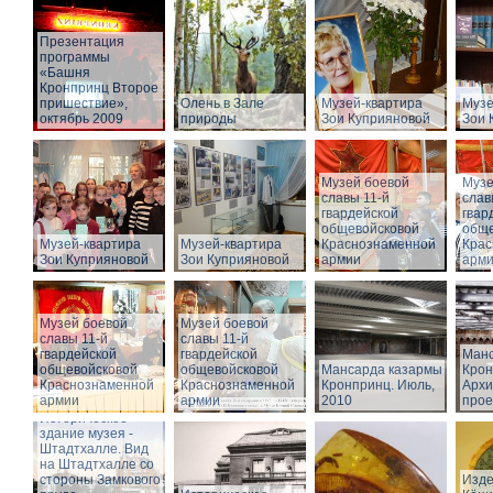
Презентация
программы
«Башня
Кронпринц Второе
пришествие»,
Олень в Зале
Музей-квартира
Музе
октябрь 2009
природы
Зои Куприяновой
Зои 
Музей боевой
Музе
славы 11-й
слав
гвардейской
гвар
общевойсковой
обще
Музей-квартира
Музей-квартира
Краснознаменной
Крас
Зои Куприяновой
Зои Куприяновой
армии
арм
Музей боевой
Музей боевой
славы 11-й
славы 11-й
гвардейской
гвардейской
Манс
общевойсковой
общевойсковой
Мансарда казармы
Крон
Краснознаменной
Краснознаменной
Кронпринц. Июль,
Архи
армии
армии
2010
прое
Историческое
здание музея -
Штадтхалле. Вид
на Штадтхалле со
стороны Замкового
Изде