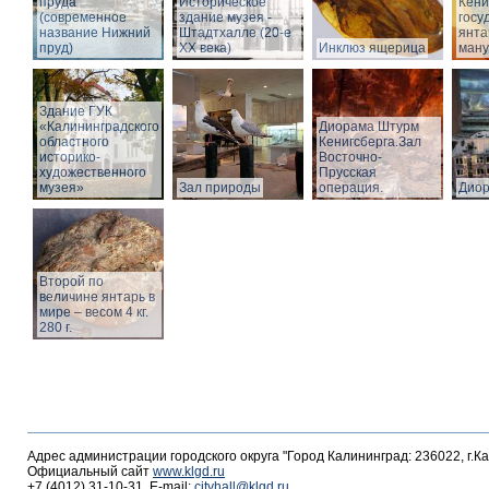
пруда
Историческое
Кёни
(современное
здание музея -
госу
название Нижний
Штадтхалле (20-е
янта
пруд)
XX века)
Инклюз ящерица
ману
Здание ГУК
«Калининградского
Диорама Штурм
областного
Кенигсберга.Зал
историко-
Восточно-
художественного
Прусская
музея»
Зал природы
операция.
Дио
Второй по
величине янтарь в
мире – весом 4 кг.
280 г.
Адрес администрации городского округа "Город Калининград: 236022, г.К
Официальный сайт
www.klgd.ru
+7 (4012) 31-10-31, E-mail:
cityhall@klgd.ru