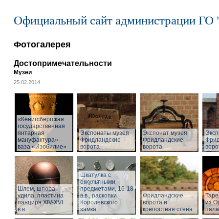
Официальный сайт администрации ГО 
Фотогалерея
Достопримечательности
Музеи
25.02.2014
«Кёнигсбергская
государственная
янтарная
Экспонаты музея
Экспонат музея
Эксп
мануфактура» -
Фридландские
Фридландские
Фрид
ваза «Изобилие»
ворота
ворота
воро
Шкатулка с
оккультными
Шлем, шпора,
предметами, 16-18
удила, пластина
в.в., раскопки
Фридландские
Таре
панциря XIV-XVI
Королевского
ворота и
из О
в.в.
замка
крепостная стена
пал