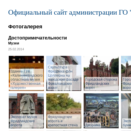
Официальный сайт администрации ГО 
Фотогалерея
Достопримечательности
Музеи
25.02.2014
Cкульптура
Здание ГУК
Фридриха фон
«Калининградского
Цоллерна на
областного музея
городском фасаде
Городская сторона
Горо
«Художественная
Фридландских
Фридландских
Фрид
галерея»
ворот
ворот
воро
Экспонат музея
Фридландские
Фридландские
ворота и
Эксп
ворота
крепостная стена
Диорама
бунк