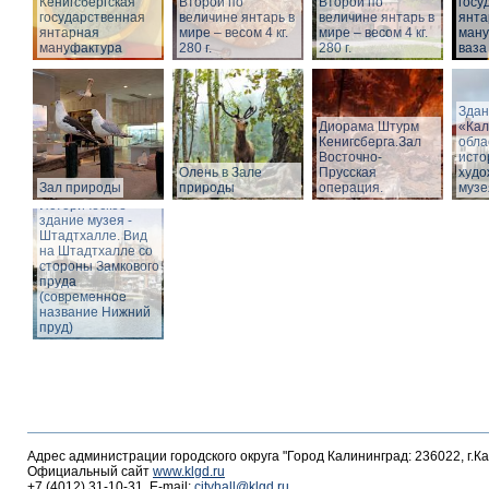
Кёнигсбергская
Второй по
Второй по
госу
государственная
величине янтарь в
величине янтарь в
янта
янтарная
мире – весом 4 кг.
мире – весом 4 кг.
ману
мануфактура
280 г.
280 г.
ваза
Здан
Диорама Штурм
«Кал
Кенигсберга.Зал
обла
Восточно-
исто
Олень в Зале
Прусская
худо
Зал природы
природы
операция.
музе
Историческое
здание музея -
Штадтхалле. Вид
на Штадтхалле со
стороны Замкового
пруда
(современное
название Нижний
пруд)
Адрес администрации городского округа "Город Калининград: 236022, г.К
Официальный сайт
www.klgd.ru
+7 (4012) 31-10-31, E-mail:
cityhall@klgd.ru