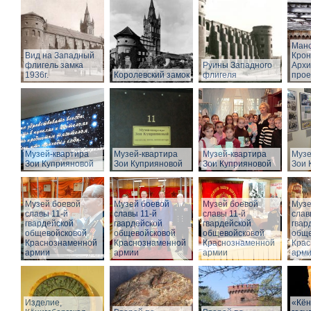
Манс
Вид на Западный
Крон
флигель замка
Руины Западного
Архи
1936г.
Королевский замок
флигеля
прое
Музей-квартира
Музей-квартира
Музей-квартира
Музе
Зои Куприяновой
Зои Куприяновой
Зои Куприяновой
Зои 
Музей боевой
Музей боевой
Музей боевой
Музе
славы 11-й
славы 11-й
славы 11-й
слав
гвардейской
гвардейской
гвардейской
гвар
общевойсковой
общевойсковой
общевойсковой
обще
Краснознаменной
Краснознаменной
Краснознаменной
Крас
армии
армии
армии
арм
Изделие,
«Кён