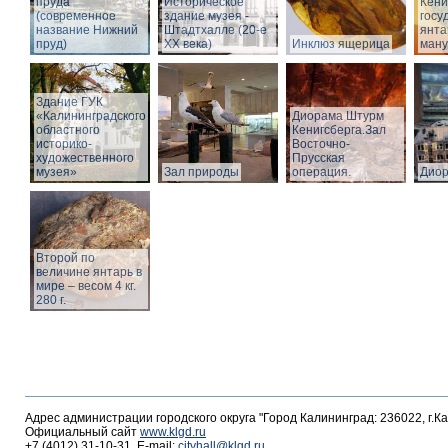
пруда
Историческое
Кёни
(современное
здание музея -
госу
название Нижний
Штадтхалле (20-е
янта
пруд)
XX века)
Инклюз ящерица
ману
Здание ГУК
«Калининградского
Диорама Штурм
областного
Кенигсберга.Зал
историко-
Восточно-
художественного
Прусская
музея»
Зал природы
операция.
Дио
Второй по
величине янтарь в
мире – весом 4 кг.
280 г.
Адрес администрации городского округа "Город Калининград: 236022, г.К
Официальный сайт
www.klgd.ru
+7 (4012) 31-10-31, E-mail:
cityhall@klgd.ru