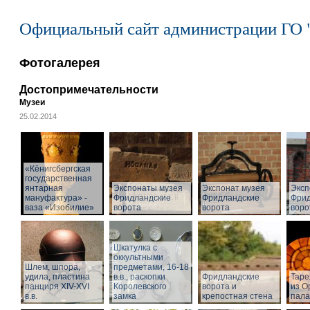
Официальный сайт администрации ГО 
Фотогалерея
Достопримечательности
Музеи
25.02.2014
«Кёнигсбергская
государственная
янтарная
Экспонаты музея
Экспонат музея
Эксп
мануфактура» -
Фридландские
Фридландские
Фрид
ваза «Изобилие»
ворота
ворота
воро
Шкатулка с
оккультными
Шлем, шпора,
предметами, 16-18
удила, пластина
в.в., раскопки
Фридландские
Таре
панциря XIV-XVI
Королевского
ворота и
из О
в.в.
замка
крепостная стена
пал