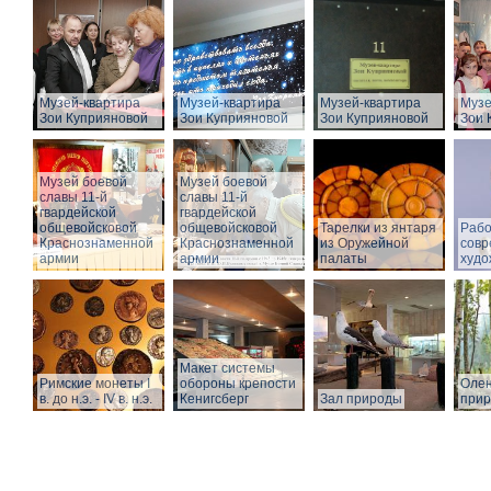
Музей-квартира
Музей-квартира
Музей-квартира
Музе
Зои Куприяновой
Зои Куприяновой
Зои Куприяновой
Зои 
Музей боевой
Музей боевой
славы 11-й
славы 11-й
гвардейской
гвардейской
общевойсковой
общевойсковой
Тарелки из янтаря
Рабо
Краснознаменной
Краснознаменной
из Оружейной
совр
армии
армии
палаты
худо
Макет системы
Римские монеты I
обороны крепости
Олен
в. до н.э. - IV в. н.э.
Кенигсберг
Зал природы
при