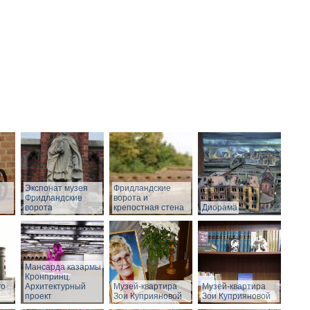
Экспонат музея
Фридландские
Фридландские
ворота и
ворота
крепостная стена
Диорама
Мансарда казармы
Кронпринц.
го
Архитектурный
Музей-квартира
Музей-квартира
проект
Зои Куприяновой
Зои Куприяновой