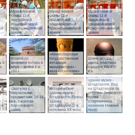
Музей боевой
Музей боевой
Музей боевой
славы 11-й
славы 11-й
славы 11-й
гвардейской
гвардейской
гвардейской
общевойсковой
общевойсковой
общевойсковой
ой
Краснознаменной
Краснознаменной
Краснознаменной
армии
армии
армии
«Кёнигсбергская
Второй по
государственная
Шлем, шпора,
ь в
величине янтарь в
янтарная
удила, пластина
г.
мире – весом 4 кг.
мануфактура» -
панциря XIV-XVI
280 г.
ваза «Изобилие»
в.в.
Историческое
здание музея -
Штадтхалле. Вид
Шкатулка с
Историческое
на Штадтхалле со
оккультными
здание музея -
стороны Замкового
предметами, 16-18
Штадтхалле.Руины
пруда
в.в., раскопки
здания
(современное
-е
Королевского
Штадтхалле (2-я
название Нижний
замка
половина ХХ века)
пруд)