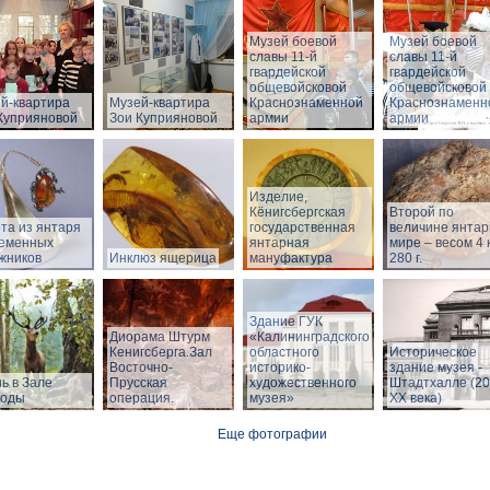
Музей боевой
Музей боевой
славы 11-й
славы 11-й
гвардейской
гвардейской
общевойсковой
общевойсковой
й-квартира
Музей-квартира
Краснознаменной
Краснознаменн
Куприяновой
Зои Куприяновой
армии
армии
Изделие,
Кёнигсбергская
Второй по
та из янтаря
государственная
величине янтар
еменных
янтарная
мире – весом 4 к
жников
Инклюз ящерица
мануфактура
280 г.
Здание ГУК
Диорама Штурм
«Калининградского
Кенигсберга.Зал
областного
Историческое
Восточно-
историко-
здание музея -
ь в Зале
Прусская
художественного
Штадтхалле (20
роды
операция.
музея»
XX века)
Еще фотографии