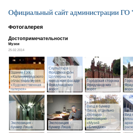
Официальный сайт администрации ГО 
Фотогалерея
Достопримечательности
Музеи
25.02.2014
Cкульптура
Здание ГУК
Фридриха фон
«Калининградского
Цоллерна на
областного музея
городском фасаде
Городская сторона
Горо
«Художественная
Фридландских
Фридландских
Фрид
галерея»
ворот
ворот
воро
Вход в бункер
Ляша, отдельно
стоящую
Вид 
экспозицию
пло
Экспозиция -
Экспозиция -
«Музей
архе
бункер Ляша
бункер Ляша
«Блиндаж»
раск