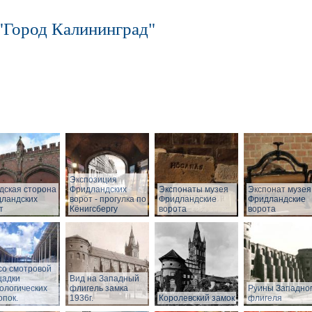
"Город Калининград"
Экспозиция
дская сторона
Фридландских
Экспонаты музея
Экспонат музея
ландских
ворот - прогулка по
Фридландские
Фридландские
т
Кёнигсбергу
ворота
ворота
со смотровой
щадки
Вид на Западный
ологических
флигель замка
Руины Западно
опок.
1936г.
Королевский замок
флигеля