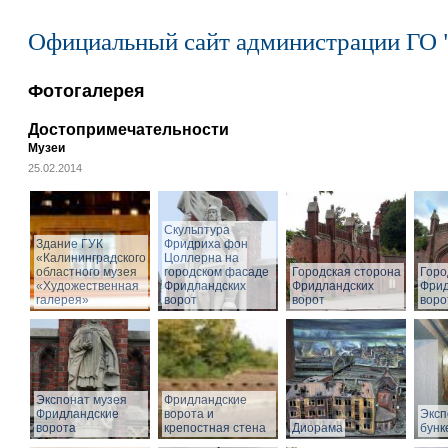
Официальный сайт администрации ГО 
Фотогалерея
Достопримечательности
Музеи
25.02.2014
Cкульптура
Здание ГУК
Фридриха фон
«Калининградского
Цоллерна на
областного музея
городском фасаде
Городская сторона
Горо
«Художественная
Фридландских
Фридландских
Фрид
галерея»
ворот
ворот
воро
Экспонат музея
Фридландские
Фридландские
ворота и
Эксп
ворота
крепостная стена
Диорама
бунк