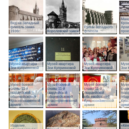
Манс
Вид на Западный
Крон
флигель замка
Руины Западного
Архи
1936г.
Королевский замок
флигеля
прое
Музей-квартира
Музей-квартира
Музей-квартира
Музе
Зои Куприяновой
Зои Куприяновой
Зои Куприяновой
Зои 
Музей боевой
Музей боевой
Музей боевой
Музе
славы 11-й
славы 11-й
славы 11-й
слав
гвардейской
гвардейской
гвардейской
гвар
общевойсковой
общевойсковой
общевойсковой
обще
Краснознаменной
Краснознаменной
Краснознаменной
Крас
армии
армии
армии
арм
Изделие,
«Кён