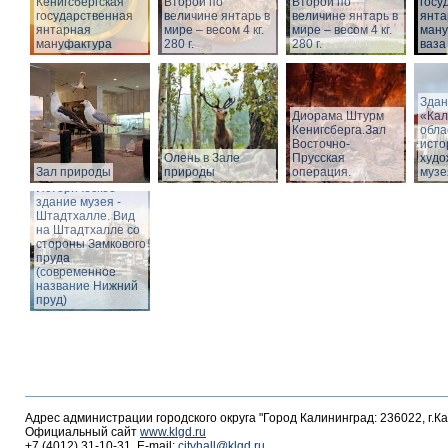
Кёнигсбергская
Второй по
Второй по
госу
государственная
величине янтарь в
величине янтарь в
янта
янтарная
мире – весом 4 кг.
мире – весом 4 кг.
ману
мануфактура
280 г.
280 г.
ваза
Здан
Диорама Штурм
«Кал
Кенигсберга.Зал
обла
Восточно-
исто
Олень в Зале
Прусская
худо
Зал природы
природы
операция.
музе
Историческое
здание музея -
Штадтхалле. Вид
на Штадтхалле со
стороны Замкового
пруда
(современное
название Нижний
пруд)
Адрес администрации городского округа "Город Калининград: 236022, г.К
Официальный сайт
www.klgd.ru
+7 (4012) 31-10-31, E-mail:
cityhall@klgd.ru