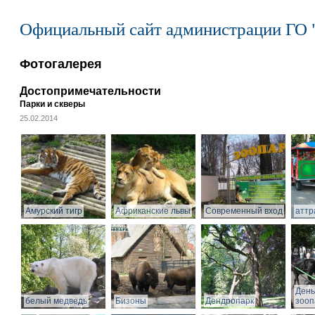
Официальный сайт администрации ГО 
Фотогалерея
Достопримечательности
Парки и скверы
25.02.2014
Амурский тигр
Африканские львы
Современный вход
аттр
День
белый медведь
Бизоны
Дендропарк
зооп