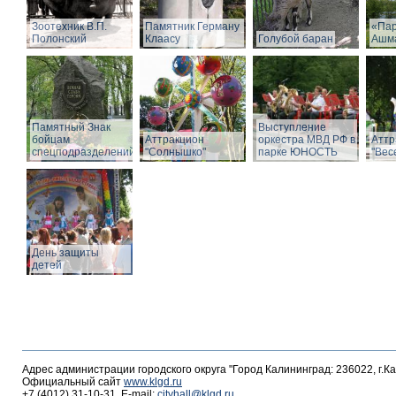
Зоотехник В.П.
Памятник Герману
«Пар
Полонский
Клаасу
Голубой баран
Ашм
Памятный Знак
Выступление
бойцам
Аттракцион
оркестра МВД РФ в
Аттр
спецподразделений
"Солнышко"
парке ЮНОСТЬ
"Вес
День защиты
детей
Адрес администрации городского округа "Город Калининград: 236022, г.К
Официальный сайт
www.klgd.ru
+7 (4012) 31-10-31, E-mail:
cityhall@klgd.ru