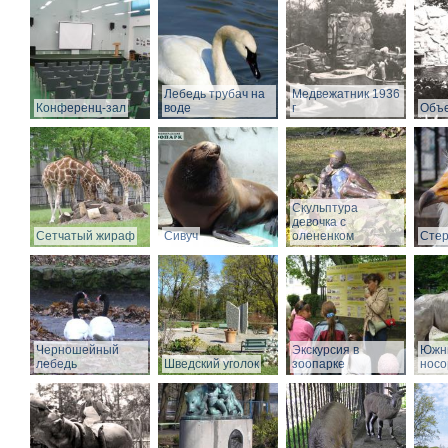
Лебедь трубач на
Медвежатник 1936
Конференц-зал
воде
г
Объе
Скульптура
девочка с
Сетчатый жираф
Сивуч
олененком
Стер
Черношейный
Экскурсия в
Южн
лебедь
Шведский уголок
зоопарке
носо