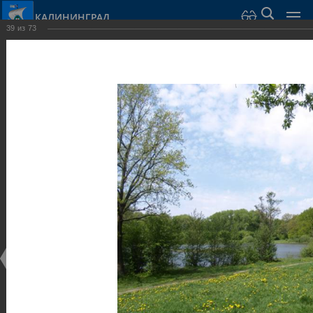
КАЛИНИНГРАД
39
из
73
Город Калининград
›
Город
›
Фотогалерея
›
Парки и скверы
Фотогалерея
Достопримечательности
Парки и скверы
25.02.2014