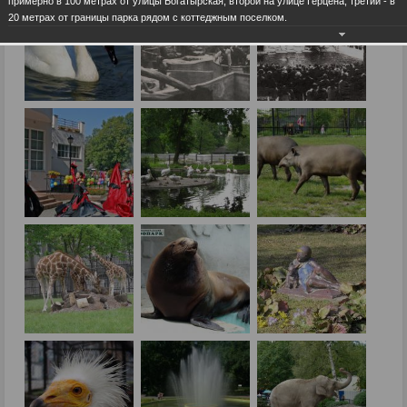
примерно в 100 метрах от улицы Богатырская, второй на улице Герцена, третий - в
20 метрах от границы парка рядом с коттеджным поселком.