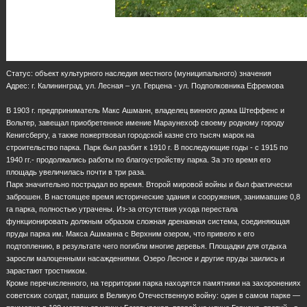
Статус: объект культурного наследия местного (муниципального) значения
Адрес: г. Калининград, ул. Лесная – ул. Герцена - ул. Подполковника Ефремова
В 1903 г. предприниматель Макс Ашманн, владелец винного дома Штеффенс и
Вольтер, завещал приобретенное имение Мараунехоф своему родному городу
Кенигсбергу, а также пожертвовал городской казне сто тысяч марок на
строительство парка. Парк был разбит к 1910 г. В последующие годы - с 1915 по
1940 гг.- продолжались работы по благоустройству парка. За это время его
площадь увеличилась почти в три раза.
Парк значительно пострадал во время. Второй мировой войны и был фактически
заброшен. В настоящее время исторические здания и сооружения, занимавшие 0,8
га парка, полностью утрачены. Из-за отсутствия ухода перестала
функционировать должным образом сложная дренажная система, соединяющая
пруды парка им. Макса Ашманна с Верхним озером, что привело к его
подтоплению, в результате чего погибли многие деревья. Площадки для отдыха
заросли малоценными насаждениями. Озеро Лесное и другие пруды заились и
зарастают тростником.
Кроме перечисленного, на территории парка находятся памятники на захоронениях
советских солдат, павших в Великую Отечественную войну: один в самом парке —