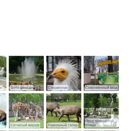
он
Фото фонтан
Стервятник
Современный вход
Пруд голенастой
Сетчатый жираф
Равнинный тапир
птицы