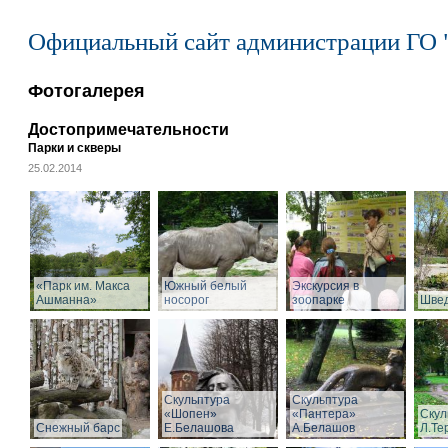
Официальный сайт администрации ГО 
Фотогалерея
Достопримечательности
Парки и скверы
25.02.2014
«Парк им. Макса
Южный белый
Экскурсия в
Ашманна»
носорог
зоопарке
Швед
Скульптура
Скульптура
«Шопен»
«Пантера»
Скул
Снежный барс
Е.Белашова
А.Белашов
Л.Те