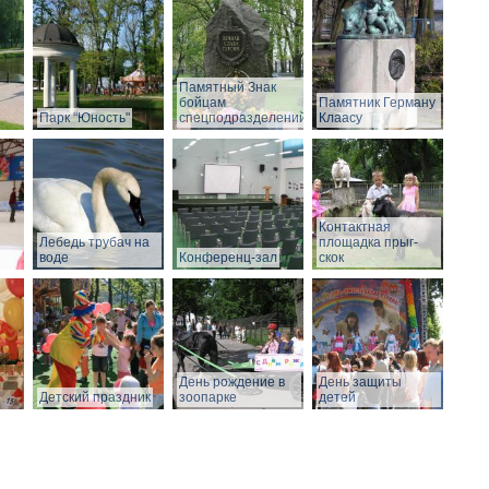
Памятный Знак
бойцам
Памятник Герману
Парк "Юность"
спецподразделений
Клаасу
Контактная
Лебедь трубач на
площадка прыг-
воде
Конференц-зал
скок
День рождение в
День защиты
Детский праздник
зоопарке
детей