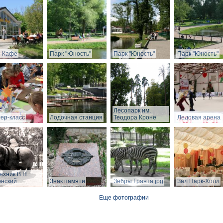
-Кафе
Парк "Юность"
Парк "Юность"
Парк "Юность"
Лесопарк им.
ер-класс
Лодочная станция
Теодора Кроне
Ледовая арена
ехник В.П.
нский
Знак памяти
Зебры Гранта.jpg
Зал Парк-Холл
Еще фотографии