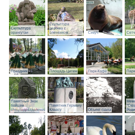
Скульптура
Скульптура
девочка с
орангутан
олененком
Сивуч
Сет
Праздник
Площадь Цитен
Парк-Кафе
Парк
Памятный Знак
Мем
бойцам
Памятник Герману
"Ско
спецподразделений
Клаасу
Объект скала
Роди