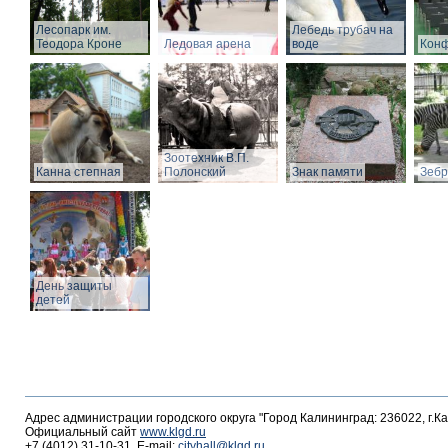
Лесопарк им.
Лебедь трубач на
Теодора Кроне
Ледовая арена
воде
Конф
Зоотехник В.П.
Канна степная
Полонский
Знак памяти
Зебр
День защиты
детей
Адрес администрации городского округа "Город Калининград: 236022, г.К
Официальный сайт
www.klgd.ru
+7 (4012) 31-10-31, E-mail:
cityhall@klgd.ru