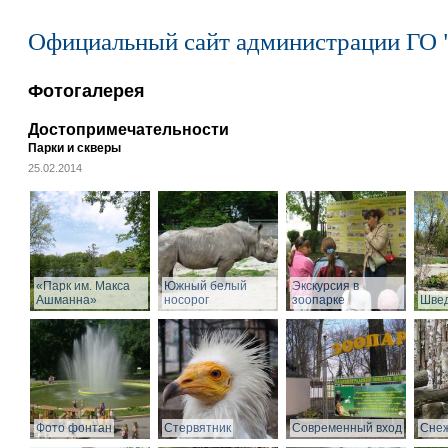
Официальный сайт администрации ГО 
Фотогалерея
Достопримечательности
Парки и скверы
25.02.2014
«Парк им. Макса
Южный белый
Экскурсия в
Ашманна»
носорог
зоопарке
Швед
Фото фонтан
Стервятник
Современный вход
Снеж