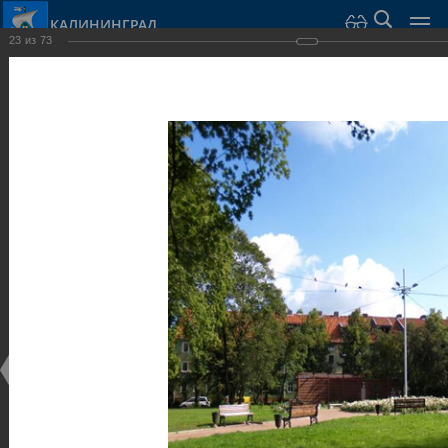
КАЛИНИНГРАД
23
из
73
Город Калининград
›
Город
›
Фотогалерея
›
Парки и скверы
Фотогалерея
Достопримечательности
Парки и скверы
25.02.2014