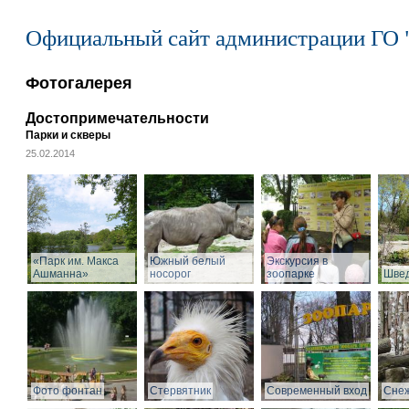
Официальный сайт администрации ГО 
Фотогалерея
Достопримечательности
Парки и скверы
25.02.2014
«Парк им. Макса
Южный белый
Экскурсия в
Ашманна»
носорог
зоопарке
Швед
Фото фонтан
Стервятник
Современный вход
Снеж