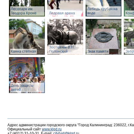
Лесопарк им.
Лебедь трубач на
Теодора Кроне
Ледовая арена
воде
Конф
Зоотехник В.П.
Канна степная
Полонский
Знак памяти
Зебр
День защиты
детей
Адрес администрации городского округа "Город Калининград: 236022, г.К
Официальный сайт
www.klgd.ru
+7 (4012) 31-10-31, E-mail:
cityhall@klgd.ru