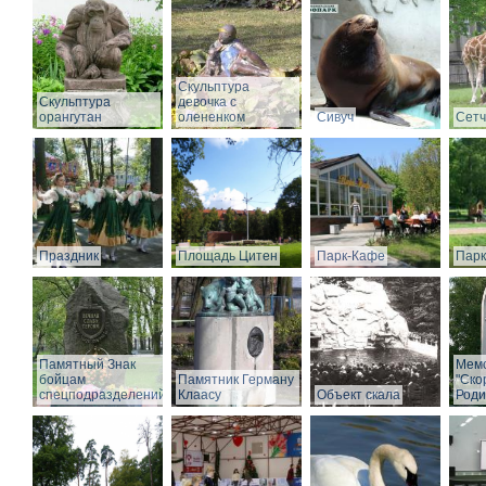
Скульптура
Скульптура
девочка с
орангутан
олененком
Сивуч
Сет
Праздник
Площадь Цитен
Парк-Кафе
Парк
Памятный Знак
Мем
бойцам
Памятник Герману
"Ско
спецподразделений
Клаасу
Объект скала
Роди