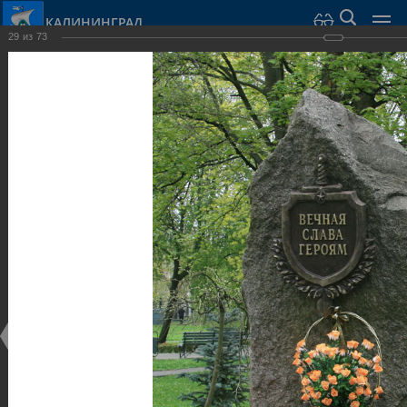
КАЛИНИНГРАД
29
из
73
Город Калининград
›
Город
›
Фотогалерея
›
Парки и скверы
Фотогалерея
Достопримечательности
Парки и скверы
25.02.2014