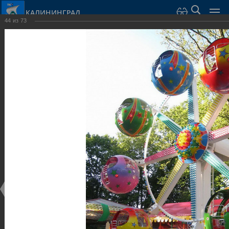
КАЛИНИНГРАД
44
из
73
Город Калининград
›
Город
›
Фотогалерея
›
Парки и скверы
Фотогалерея
Достопримечательности
Парки и скверы
25.02.2014