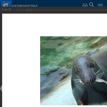
КАЛИНИНГРАД
5
из
73
Город Калининград
›
Город
›
Фотогалерея
›
Парки и скверы
Фотогалерея
Достопримечательности
Парки и скверы
25.02.2014