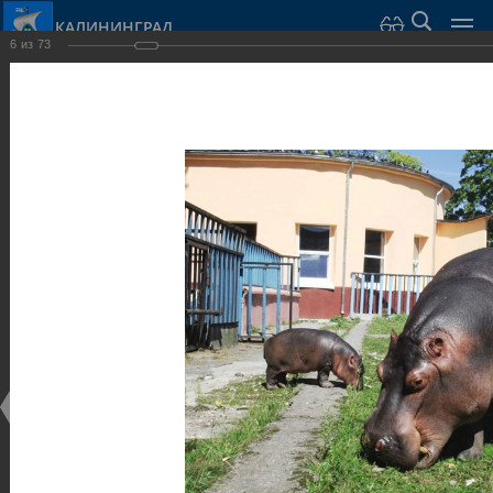
КАЛИНИНГРАД
6
из
73
Город Калининград
›
Город
›
Фотогалерея
›
Парки и скверы
Фотогалерея
Достопримечательности
Парки и скверы
25.02.2014