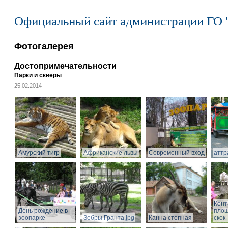
Официальный сайт администрации ГО 
Фотогалерея
Достопримечательности
Парки и скверы
25.02.2014
Амурский тигр
Африканские львы
Современный вход
аттр
Конт
День рождение в
площ
зоопарке
Зебры Гранта.jpg
Канна степная
скок