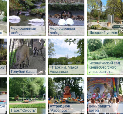
Черношейный
Черношейный
он
лебедь
лебедь
Шведский уголок
Ботанический сад
ану
«Парк им. Макса
Кенигсбергского
Голубой баран
Ашманна»
университета
дке
Аттракцион
День защиты
Парк "Юность"
"Аэропорт"
детей