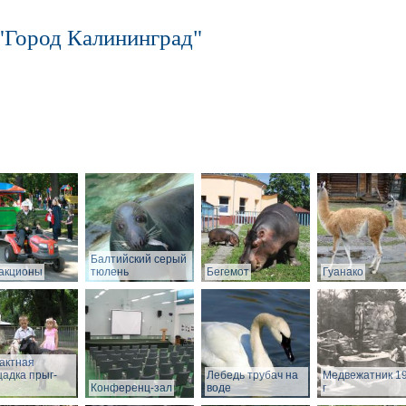
"Город Калининград"
Балтийский серый
акционы
тюлень
Бегемот
Гуанако
актная
адка прыг-
Лебедь трубач на
Медвежатник 1
Конференц-зал
воде
г