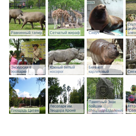
Скул
дево
Равнинный тапир
Сетчатый жираф
Сивуч
олен
Экскурсия в
Южный белый
Бегемот
зоопарке
носорог
карликовый
Снеж
Памятный Знак
Лесопарк им.
бойцам
Аттр
Площадь Цитен
Теодора Кроне
спецподразделений
"Сол