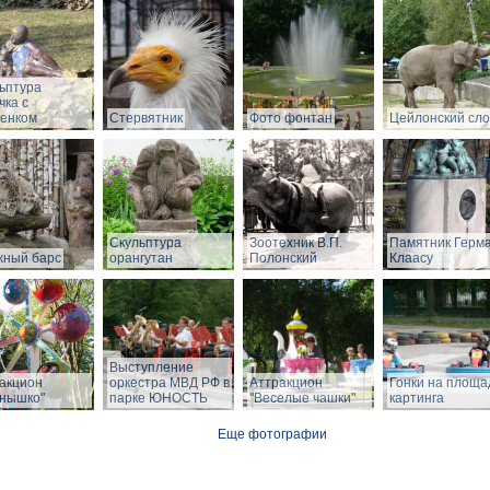
ьптура
чка с
енком
Стервятник
Фото фонтан
Цейлонский сл
Скульптура
Зоотехник В.П.
Памятник Герм
ный барс
орангутан
Полонский
Клаасу
Выступление
акцион
оркестра МВД РФ в
Аттракцион
Гонки на площа
нышко"
парке ЮНОСТЬ
"Веселые чашки"
картинга
Еще фотографии