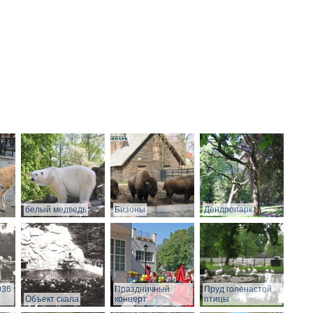
белый медведь
Бизоны
Дендропарк
936
Праздничный
Пруд голенастой
Объект скала
концерт
птицы