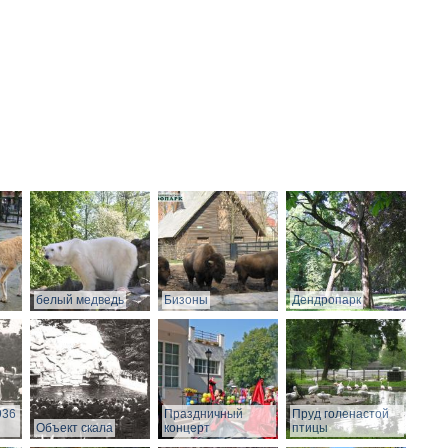
белый медведь
Бизоны
Дендропарк
936
Праздничный
Пруд голенастой
Объект скала
концерт
птицы