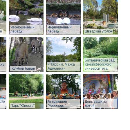
Черношейный
Черношейный
он
лебедь
лебедь
Шведский уголок
Ботанический сад
ану
«Парк им. Макса
Кенигсбергского
Голубой баран
Ашманна»
университета
дке
Аттракцион
День защиты
Парк "Юность"
"Аэропорт"
детей