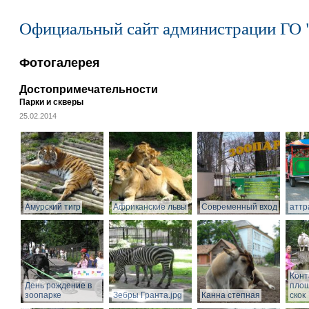
Официальный сайт администрации ГО 
Фотогалерея
Достопримечательности
Парки и скверы
25.02.2014
Амурский тигр
Африканские львы
Современный вход
аттр
Конт
День рождение в
площ
зоопарке
Зебры Гранта.jpg
Канна степная
скок