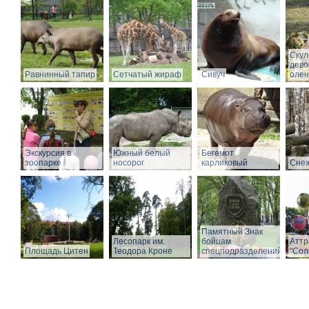
Скул
дево
Равнинный тапир
Сетчатый жираф
Сивуч
олен
Экскурсия в
Южный белый
Бегемот
зоопарке
носорог
карликовый
Снеж
Памятный Знак
Лесопарк им.
бойцам
Аттр
Площадь Цитен
Теодора Кроне
спецподразделений
"Сол