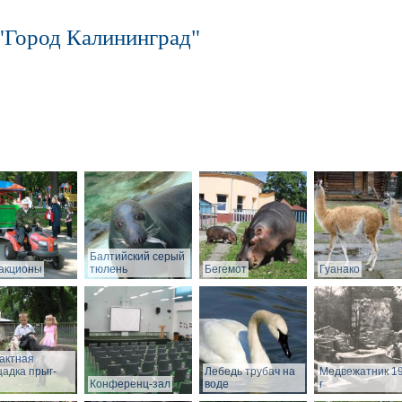
"Город Калининград"
Балтийский серый
акционы
тюлень
Бегемот
Гуанако
актная
адка прыг-
Лебедь трубач на
Медвежатник 1
Конференц-зал
воде
г