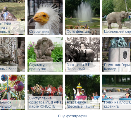
ьптура
чка с
енком
Стервятник
Фото фонтан
Цейлонский сл
Скульптура
Зоотехник В.П.
Памятник Герм
ный барс
орангутан
Полонский
Клаасу
Выступление
акцион
оркестра МВД РФ в
Аттракцион
Гонки на площа
нышко"
парке ЮНОСТЬ
"Веселые чашки"
картинга
Еще фотографии