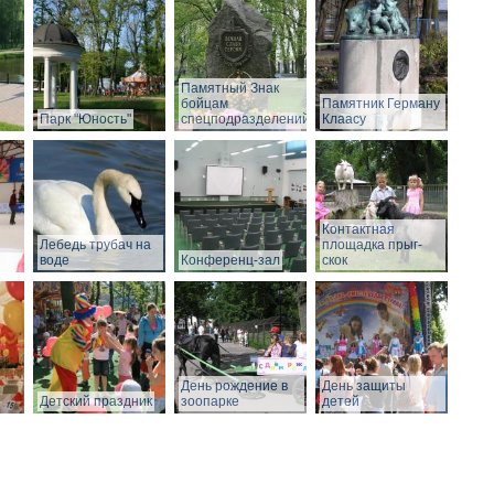
Памятный Знак
бойцам
Памятник Герману
Парк "Юность"
спецподразделений
Клаасу
Контактная
Лебедь трубач на
площадка прыг-
воде
Конференц-зал
скок
День рождение в
День защиты
Детский праздник
зоопарке
детей