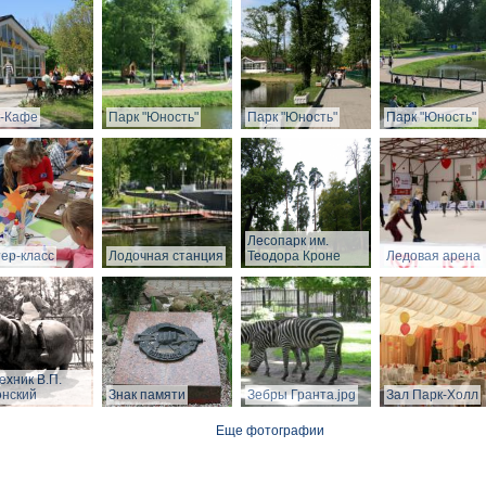
-Кафе
Парк "Юность"
Парк "Юность"
Парк "Юность"
Лесопарк им.
ер-класс
Лодочная станция
Теодора Кроне
Ледовая арена
ехник В.П.
нский
Знак памяти
Зебры Гранта.jpg
Зал Парк-Холл
Еще фотографии