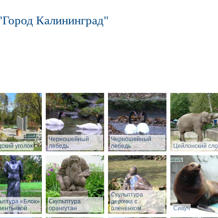
"Город Калининград"
Черношейный
Черношейный
ский уголок
лебедь
лебедь
Цейлонский сл
Скульптура
ьптура «Блок»
Скульптура
девочка с
рентьевой
орангутан
олененком
Сивуч