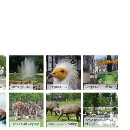
он
Фото фонтан
Стервятник
Современный вход
Пруд голенастой
Сетчатый жираф
Равнинный тапир
птицы