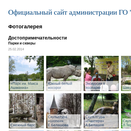
Официальный сайт администрации ГО 
Фотогалерея
Достопримечательности
Парки и скверы
25.02.2014
«Парк им. Макса
Южный белый
Экскурсия в
Ашманна»
носорог
зоопарке
Швед
Скульптура
Скульптура
«Шопен»
«Пантера»
Скул
Снежный барс
Е.Белашова
А.Белашов
Л.Те