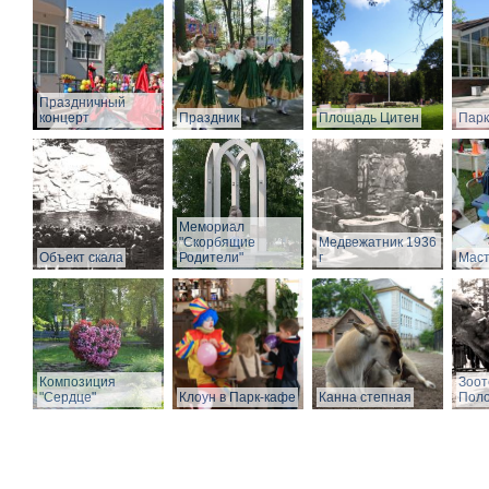
Праздничный
концерт
Праздник
Площадь Цитен
Парк
Мемориал
"Скорбящие
Медвежатник 1936
Объект скала
Родители"
г
Маст
Композиция
Зоот
"Сердце"
Клоун в Парк-кафе
Канна степная
Поло