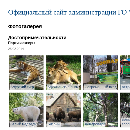
Официальный сайт администрации ГО 
Фотогалерея
Достопримечательности
Парки и скверы
25.02.2014
Амурский тигр
Африканские львы
Современный вход
аттр
День
белый медведь
Бизоны
Дендропарк
зооп