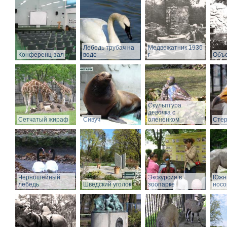
Лебедь трубач на
Медвежатник 1936
Конференц-зал
воде
г
Объе
Скульптура
девочка с
Сетчатый жираф
Сивуч
олененком
Стер
Черношейный
Экскурсия в
Южн
лебедь
Шведский уголок
зоопарке
носо