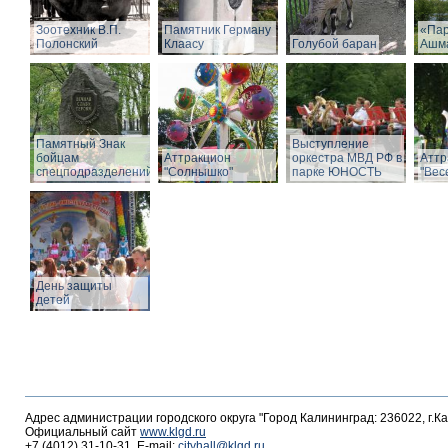
Зоотехник В.П.
Памятник Герману
«Пар
Полонский
Клаасу
Голубой баран
Ашм
Памятный Знак
Выступление
бойцам
Аттракцион
оркестра МВД РФ в
Аттр
спецподразделений
"Солнышко"
парке ЮНОСТЬ
"Вес
День защиты
детей
Адрес администрации городского округа "Город Калининград: 236022, г.К
Официальный сайт
www.klgd.ru
+7 (4012) 31-10-31, E-mail:
cityhall@klgd.ru