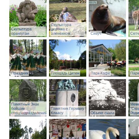
Скульптура
Скульптура
девочка с
орангутан
олененком
Сивуч
Сет
Праздник
Площадь Цитен
Парк-Кафе
Парк
Памятный Знак
Мем
бойцам
Памятник Герману
"Ско
спецподразделений
Клаасу
Объект скала
Роди