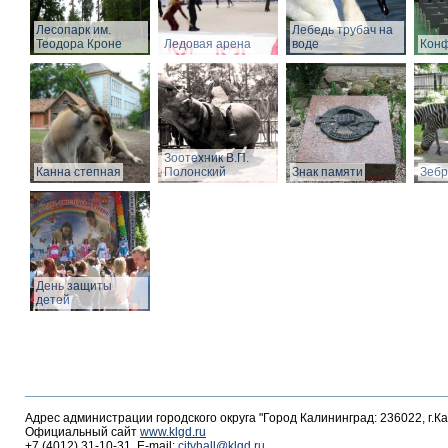
Лесопарк им.
Лебедь трубач на
Теодора Кроне
Ледовая арена
воде
Конф
Зоотехник В.П.
Канна степная
Полонский
Знак памяти
Зебр
День защиты
детей
Адрес администрации городского округа "Город Калининград: 236022, г.К
Официальный сайт
www.klgd.ru
+7 (4012) 31-10-31, E-mail:
cityhall@klgd.ru