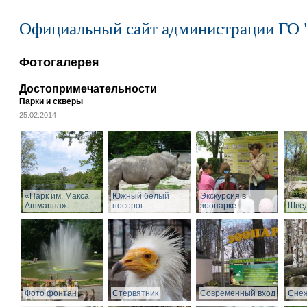
Официальный сайт администрации ГО 
Фотогалерея
Достопримечательности
Парки и скверы
25.02.2014
«Парк им. Макса
Южный белый
Экскурсия в
Ашманна»
носорог
зоопарке
Швед
Фото фонтан
Стервятник
Современный вход
Снеж