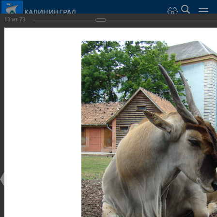
КАЛИНИНГРАД
13
из
73
Город Калининград
›
Город
›
Фотогалерея
›
Парки и скверы
Фотогалерея
Достопримечательности
Парки и скверы
25.02.2014