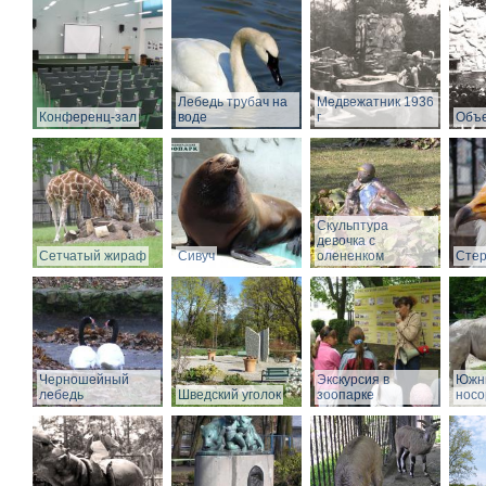
Лебедь трубач на
Медвежатник 1936
Конференц-зал
воде
г
Объе
Скульптура
девочка с
Сетчатый жираф
Сивуч
олененком
Стер
Черношейный
Экскурсия в
Южн
лебедь
Шведский уголок
зоопарке
носо