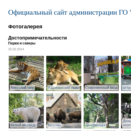
Официальный сайт администрации ГО 
Фотогалерея
Достопримечательности
Парки и скверы
25.02.2014
Амурский тигр
Африканские львы
Современный вход
аттр
День
белый медведь
Бизоны
Дендропарк
зооп