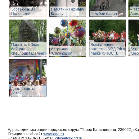
Зоотехник В.П.
Памятник Герману
«Пар
Полонский
Клаасу
Голубой баран
Ашм
Памятный Знак
Выступление
бойцам
Аттракцион
оркестра МВД РФ в
Аттр
спецподразделений
"Солнышко"
парке ЮНОСТЬ
"Вес
День защиты
детей
Адрес администрации городского округа "Город Калининград: 236022, г.К
Официальный сайт
www.klgd.ru
+7 (4012) 31-10-31, E-mail:
cityhall@klgd.ru