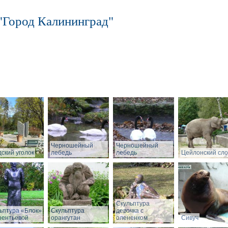
"Город Калининград"
Черношейный
Черношейный
ский уголок
лебедь
лебедь
Цейлонский сл
Скульптура
ьптура «Блок»
Скульптура
девочка с
рентьевой
орангутан
олененком
Сивуч