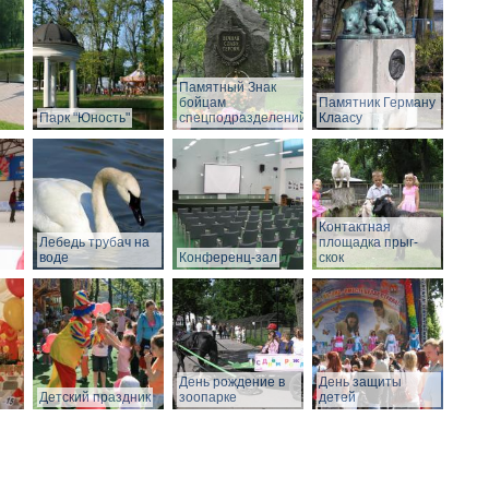
Памятный Знак
бойцам
Памятник Герману
Парк "Юность"
спецподразделений
Клаасу
Контактная
Лебедь трубач на
площадка прыг-
воде
Конференц-зал
скок
День рождение в
День защиты
Детский праздник
зоопарке
детей