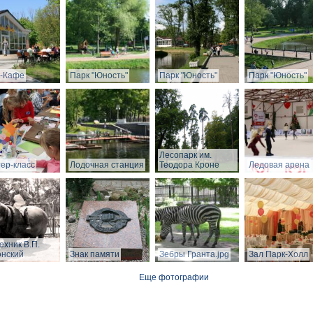
-Кафе
Парк "Юность"
Парк "Юность"
Парк "Юность"
Лесопарк им.
ер-класс
Лодочная станция
Теодора Кроне
Ледовая арена
ехник В.П.
нский
Знак памяти
Зебры Гранта.jpg
Зал Парк-Холл
Еще фотографии