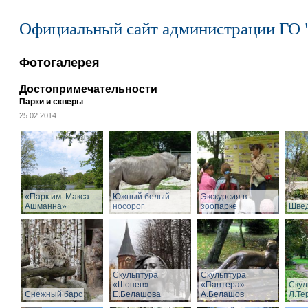
Официальный сайт администрации ГО 
Фотогалерея
Достопримечательности
Парки и скверы
25.02.2014
«Парк им. Макса
Южный белый
Экскурсия в
Ашманна»
носорог
зоопарке
Швед
Скульптура
Скульптура
«Шопен»
«Пантера»
Скул
Снежный барс
Е.Белашова
А.Белашов
Л.Те