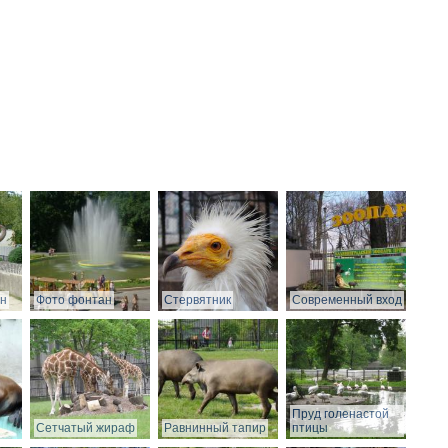
он
Фото фонтан
Стервятник
Современный вход
Пруд голенастой
Сетчатый жираф
Равнинный тапир
птицы