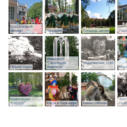
Праздничный
концерт
Праздник
Площадь Цитен
Парк
Мемориал
"Скорбящие
Медвежатник 1936
Объект скала
Родители"
г
Маст
Композиция
Зоот
"Сердце"
Клоун в Парк-кафе
Канна степная
Поло