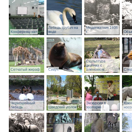
Лебедь трубач на
Медвежатник 1936
Конференц-зал
воде
г
Объе
Скульптура
девочка с
Сетчатый жираф
Сивуч
олененком
Стер
Черношейный
Экскурсия в
Южн
лебедь
Шведский уголок
зоопарке
носо