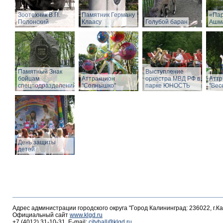
Зоотехник В.П.
Памятник Герману
«Пар
Полонский
Клаасу
Голубой баран
Ашм
Памятный Знак
Выступление
бойцам
Аттракцион
оркестра МВД РФ в
Аттр
спецподразделений
"Солнышко"
парке ЮНОСТЬ
"Вес
День защиты
детей
Адрес администрации городского округа "Город Калининград: 236022, г.К
Официальный сайт
www.klgd.ru
+7 (4012) 31-10-31, E-mail:
cityhall@klgd.ru