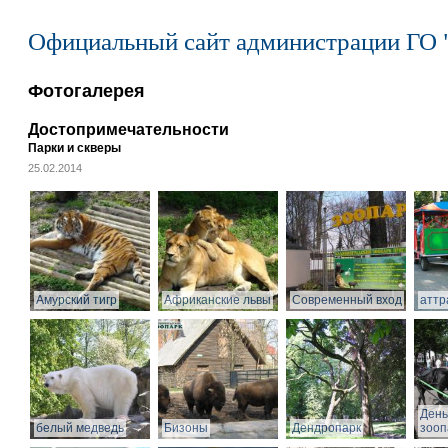
Официальный сайт администрации ГО 
Фотогалерея
Достопримечательности
Парки и скверы
25.02.2014
Амурский тигр
Африканские львы
Современный вход
аттр
День
белый медведь
Бизоны
Дендропарк
зооп