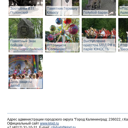
Зоотехник В.П.
Памятник Герману
«Пар
Полонский
Клаасу
Голубой баран
Ашм
Памятный Знак
Выступление
бойцам
Аттракцион
оркестра МВД РФ в
Аттр
спецподразделений
"Солнышко"
парке ЮНОСТЬ
"Вес
День защиты
детей
Адрес администрации городского округа "Город Калининград: 236022, г.К
Официальный сайт
www.klgd.ru
+7 (4012) 31-10-31, E-mail:
cityhall@klgd.ru