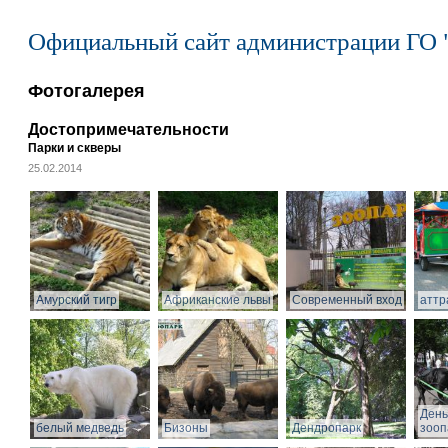
Официальный сайт администрации ГО 
Фотогалерея
Достопримечательности
Парки и скверы
25.02.2014
Амурский тигр
Африканские львы
Современный вход
аттр
День
белый медведь
Бизоны
Дендропарк
зооп