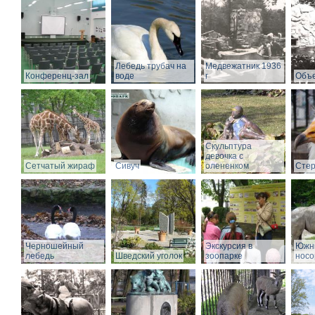
Лебедь трубач на
Медвежатник 1936
Конференц-зал
воде
г
Объе
Скульптура
девочка с
Сетчатый жираф
Сивуч
олененком
Стер
Черношейный
Экскурсия в
Южн
лебедь
Шведский уголок
зоопарке
носо