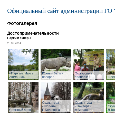
Официальный сайт администрации ГО 
Фотогалерея
Достопримечательности
Парки и скверы
25.02.2014
«Парк им. Макса
Южный белый
Экскурсия в
Ашманна»
носорог
зоопарке
Швед
Скульптура
Скульптура
«Шопен»
«Пантера»
Скул
Снежный барс
Е.Белашова
А.Белашов
Л.Те