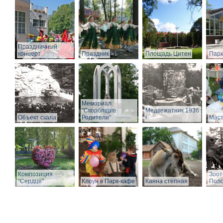
Праздничный
концерт
Праздник
Площадь Цитен
Парк
Мемориал
"Скорбящие
Медвежатник 1936
Объект скала
Родители"
г
Маст
Композиция
Зоот
"Сердце"
Клоун в Парк-кафе
Канна степная
Поло