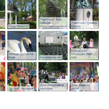
Памятный Знак
бойцам
Памятник Герману
Парк "Юность"
спецподразделений
Клаасу
Контактная
Лебедь трубач на
площадка прыг-
воде
Конференц-зал
скок
День рождение в
День защиты
Детский праздник
зоопарке
детей