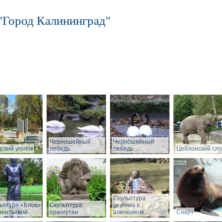
"Город Калининград"
Черношейный
Черношейный
ский уголок
лебедь
лебедь
Цейлонский сл
Скульптура
ьптура «Блок»
Скульптура
девочка с
рентьевой
орангутан
олененком
Сивуч