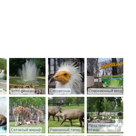
он
Фото фонтан
Стервятник
Современный вход
Пруд голенастой
Сетчатый жираф
Равнинный тапир
птицы