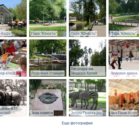
-Кафе
Парк "Юность"
Парк "Юность"
Парк "Юность"
Лесопарк им.
ер-класс
Лодочная станция
Теодора Кроне
Ледовая арена
ехник В.П.
нский
Знак памяти
Зебры Гранта.jpg
Зал Парк-Холл
Еще фотографии