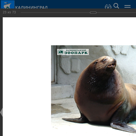
КАЛИНИНГРАД
23
из
73
Город Калининград
›
Город
›
Фотогалерея
›
Парки и скверы
Фотогалерея
Достопримечательности
Парки и скверы
25.02.2014