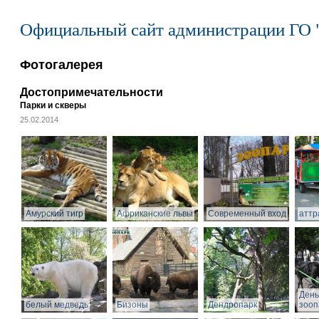
Официальный сайт администрации ГО 
Фотогалерея
Достопримечательности
Парки и скверы
25.02.2014
Амурский тигр
Африканские львы
Современный вход
аттр
День
белый медведь
Бизоны
Дендропарк
зооп