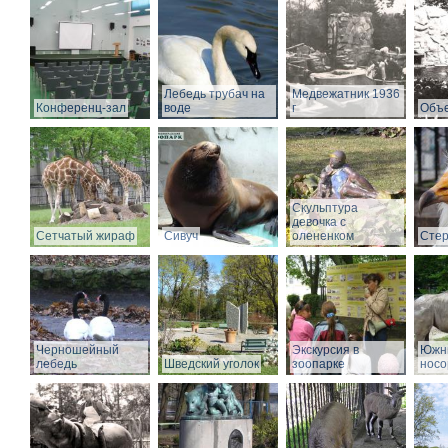
Лебедь трубач на
Медвежатник 1936
Конференц-зал
воде
г
Объе
Скульптура
девочка с
Сетчатый жираф
Сивуч
олененком
Стер
Черношейный
Экскурсия в
Южн
лебедь
Шведский уголок
зоопарке
носо