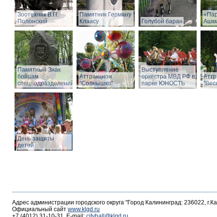
Зоотехник В.П.
Памятник Герману
«Пар
Полонский
Клаасу
Голубой баран
Ашм
Памятный Знак
Выступление
бойцам
Аттракцион
оркестра МВД РФ в
Аттр
спецподразделений
"Солнышко"
парке ЮНОСТЬ
"Вес
День защиты
детей
Адрес администрации городского округа "Город Калининград: 236022, г.К
Официальный сайт
www.klgd.ru
+7 (4012) 31-10-31, E-mail:
cityhall@klgd.ru