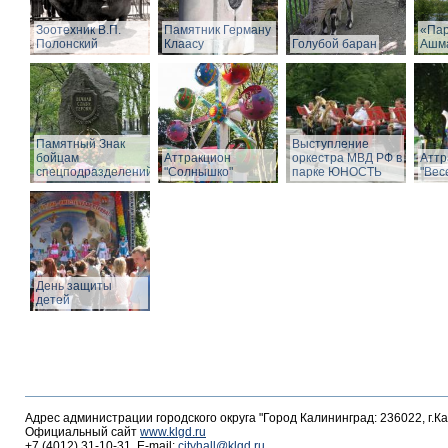
Зоотехник В.П.
Памятник Герману
«Пар
Полонский
Клаасу
Голубой баран
Ашм
Памятный Знак
Выступление
бойцам
Аттракцион
оркестра МВД РФ в
Аттр
спецподразделений
"Солнышко"
парке ЮНОСТЬ
"Вес
День защиты
детей
Адрес администрации городского округа "Город Калининград: 236022, г.К
Официальный сайт
www.klgd.ru
+7 (4012) 31-10-31, E-mail:
cityhall@klgd.ru