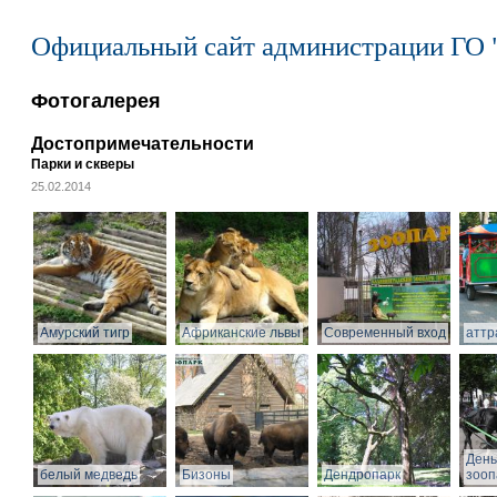
Официальный сайт администрации ГО 
Фотогалерея
Достопримечательности
Парки и скверы
25.02.2014
Амурский тигр
Африканские львы
Современный вход
аттр
День
белый медведь
Бизоны
Дендропарк
зооп