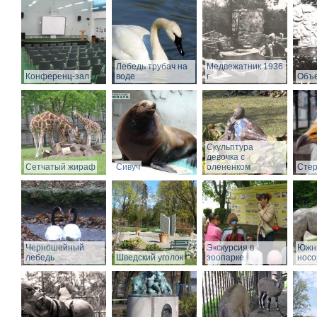
Лебедь трубач на
Медвежатник 1936
Конференц-зал
воде
г
Объе
Скульптура
девочка с
Сетчатый жираф
Сивуч
олененком
Стер
Черношейный
Экскурсия в
Южн
лебедь
Шведский уголок
зоопарке
носо