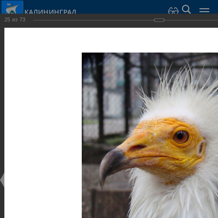
КАЛИНИНГРАД
25
из
73
Город Калининград
›
Город
›
Фотогалерея
›
Парки и скверы
Фотогалерея
Достопримечательности
Парки и скверы
25.02.2014