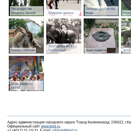
Лесопарк им.
Лебедь трубач на
Теодора Кроне
Ледовая арена
воде
Конф
Зоотехник В.П.
Канна степная
Полонский
Знак памяти
Зебр
День защиты
детей
Адрес администрации городского округа "Город Калининград: 236022, г.К
Официальный сайт
www.klgd.ru
+7 (4012) 31-10-31, E-mail:
cityhall@klgd.ru