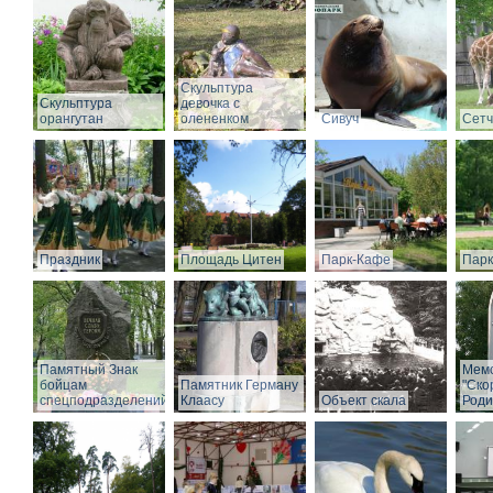
Скульптура
Скульптура
девочка с
орангутан
олененком
Сивуч
Сет
Праздник
Площадь Цитен
Парк-Кафе
Парк
Памятный Знак
Мем
бойцам
Памятник Герману
"Ско
спецподразделений
Клаасу
Объект скала
Роди