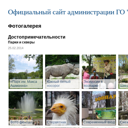
Официальный сайт администрации ГО 
Фотогалерея
Достопримечательности
Парки и скверы
25.02.2014
«Парк им. Макса
Южный белый
Экскурсия в
Ашманна»
носорог
зоопарке
Швед
Фото фонтан
Стервятник
Современный вход
Снеж