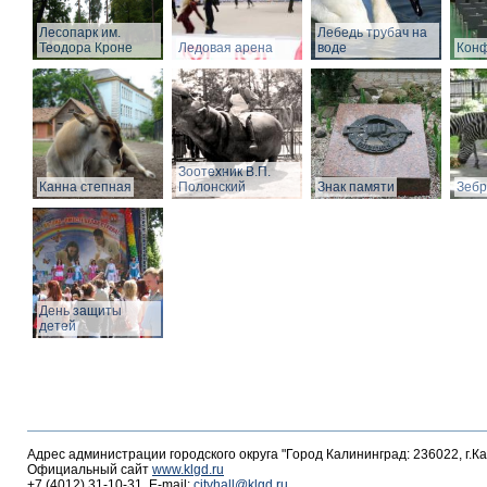
Лесопарк им.
Лебедь трубач на
Теодора Кроне
Ледовая арена
воде
Конф
Зоотехник В.П.
Канна степная
Полонский
Знак памяти
Зебр
День защиты
детей
Адрес администрации городского округа "Город Калининград: 236022, г.К
Официальный сайт
www.klgd.ru
+7 (4012) 31-10-31, E-mail:
cityhall@klgd.ru