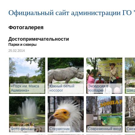
Официальный сайт администрации ГО 
Фотогалерея
Достопримечательности
Парки и скверы
25.02.2014
«Парк им. Макса
Южный белый
Экскурсия в
Ашманна»
носорог
зоопарке
Швед
Фото фонтан
Стервятник
Современный вход
Снеж