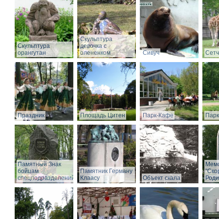
Скульптура
Скульптура
девочка с
орангутан
олененком
Сивуч
Сет
Праздник
Площадь Цитен
Парк-Кафе
Парк
Памятный Знак
Мем
бойцам
Памятник Герману
"Ско
спецподразделений
Клаасу
Объект скала
Роди