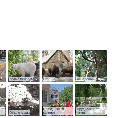
белый медведь
Бизоны
Дендропарк
936
Праздничный
Пруд голенастой
Объект скала
концерт
птицы