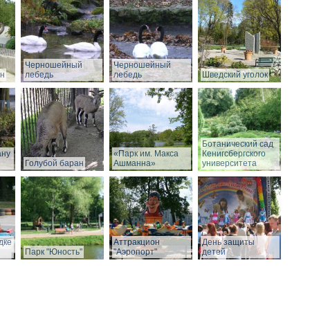
Черношейный
Черношейный
он
лебедь
лебедь
Шведский уголок
Ботанический сад
ану
«Парк им. Макса
Кенигсбергского
Голубой баран
Ашманна»
университета
дке
Аттракцион
День защиты
Парк "Юность"
"Аэропорт"
детей