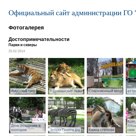
Официальный сайт администрации ГО 
Фотогалерея
Достопримечательности
Парки и скверы
25.02.2014
Амурский тигр
Африканские львы
Современный вход
аттр
Конт
День рождение в
площ
зоопарке
Зебры Гранта.jpg
Канна степная
скок