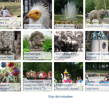
ьптура
чка с
енком
Стервятник
Фото фонтан
Цейлонский сл
Скульптура
Зоотехник В.П.
Памятник Герм
ный барс
орангутан
Полонский
Клаасу
Выступление
акцион
оркестра МВД РФ в
Аттракцион
Гонки на площа
нышко"
парке ЮНОСТЬ
"Веселые чашки"
картинга
Еще фотографии