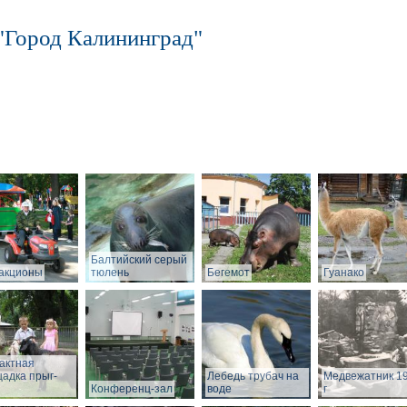
"Город Калининград"
Балтийский серый
акционы
тюлень
Бегемот
Гуанако
актная
адка прыг-
Лебедь трубач на
Медвежатник 1
Конференц-зал
воде
г