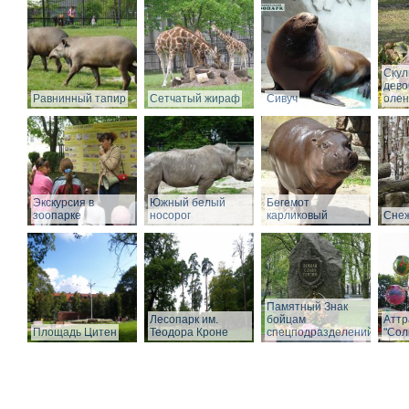
Скул
дево
Равнинный тапир
Сетчатый жираф
Сивуч
олен
Экскурсия в
Южный белый
Бегемот
зоопарке
носорог
карликовый
Снеж
Памятный Знак
Лесопарк им.
бойцам
Аттр
Площадь Цитен
Теодора Кроне
спецподразделений
"Сол