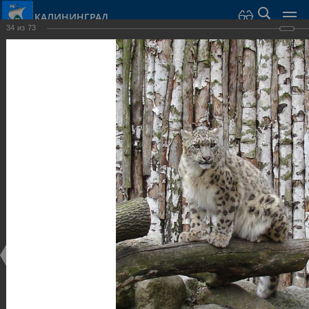
КАЛИНИНГРАД
34
из
73
Город Калининград
›
Город
›
Фотогалерея
›
Парки и скверы
Фотогалерея
Достопримечательности
Парки и скверы
25.02.2014