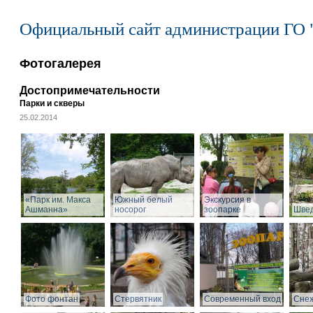
Официальный сайт администрации ГО 
Фотогалерея
Достопримечательности
Парки и скверы
25.02.2014
«Парк им. Макса
Южный белый
Экскурсия в
Ашманна»
носорог
зоопарке
Швед
Фото фонтан
Стервятник
Современный вход
Снеж