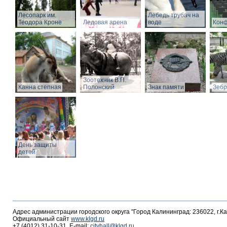
Лесопарк им.
Лебедь трубач на
Теодора Кроне
Ледовая арена
воде
Конф
Зоотехник В.П.
Канна степная
Полонский
Знак памяти
Зебр
День защиты
детей
Адрес администрации городского округа "Город Калининград: 236022, г.К
Официальный сайт
www.klgd.ru
+7 (4012) 31-10-31, E-mail:
cityhall@klgd.ru