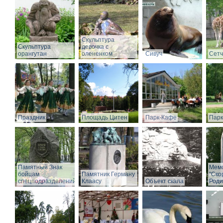
Скульптура
Скульптура
девочка с
орангутан
олененком
Сивуч
Сет
Праздник
Площадь Цитен
Парк-Кафе
Парк
Памятный Знак
Мем
бойцам
Памятник Герману
"Ско
спецподразделений
Клаасу
Объект скала
Роди