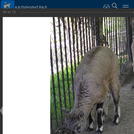
КАЛИНИНГРАД
38
из
73
Город Калининград
›
Город
›
Фотогалерея
›
Парки и скверы
Фотогалерея
Достопримечательности
Парки и скверы
25.02.2014