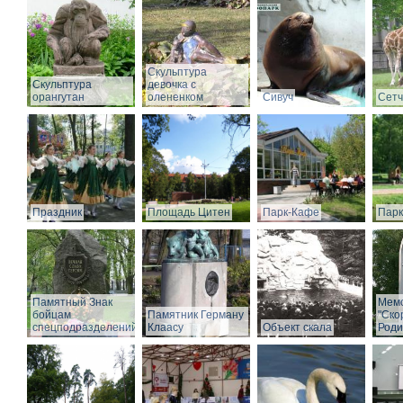
Скульптура
Скульптура
девочка с
орангутан
олененком
Сивуч
Сет
Праздник
Площадь Цитен
Парк-Кафе
Парк
Памятный Знак
Мем
бойцам
Памятник Герману
"Ско
спецподразделений
Клаасу
Объект скала
Роди