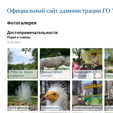
Официальный сайт администрации ГО 
Фотогалерея
Достопримечательности
Парки и скверы
25.02.2014
«Парк им. Макса
Южный белый
Экскурсия в
Ашманна»
носорог
зоопарке
Швед
Фото фонтан
Стервятник
Современный вход
Снеж