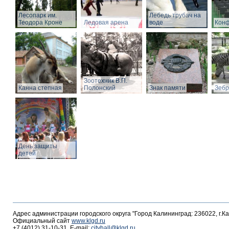
Лесопарк им.
Лебедь трубач на
Теодора Кроне
Ледовая арена
воде
Конф
Зоотехник В.П.
Канна степная
Полонский
Знак памяти
Зебр
День защиты
детей
Адрес администрации городского округа "Город Калининград: 236022, г.К
Официальный сайт
www.klgd.ru
+7 (4012) 31-10-31, E-mail:
cityhall@klgd.ru