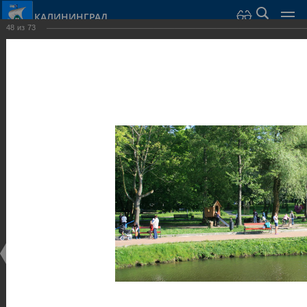
КАЛИНИНГРАД
48
из
73
Город Калининград
›
Город
›
Фотогалерея
›
Парки и скверы
Фотогалерея
Достопримечательности
Парки и скверы
25.02.2014