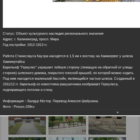
Статус: Объект культурного наследия регионального значения
Адрес: г. Калининград, просп. Мира
Год постройки: 1912-1913 гг.
Работа Станислауса Кауэра находятся в 1,5 км к востоку на Хаммервег у шлюза
Хаммертайха
Барельеф “Геркулес” украшает лобную сторону (лежащую на обратной от улицы
стороне) шлюзного домика, покрытого плоской крышей, по которой можно ходить.
Под ним находится маленький бассейн, являющийся частью шлюза. Созданный в
1911/12 гг. барельеф из известняка-ракушечника изображает Геркулеса,
подпирающего потолок и стену.
Информация – Балдур Кёстер. Перевод Алексея Шабунина.
Фото - Preuss.039ru