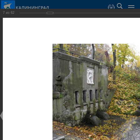
КАЛИНИНГРАД
7
из
62
Город Калининград
›
Город
›
Фотогалерея
›
Скульптуры и мемориалы
Фотогалерея
Достопримечательности
Скульптуры и мемориалы
25.02.2014